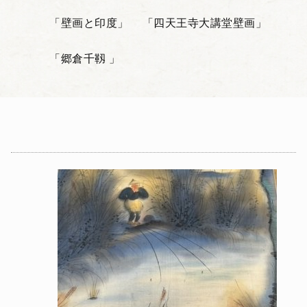
「壁画と印度」
「四天王寺大講堂壁画」
「郷倉千靱 」