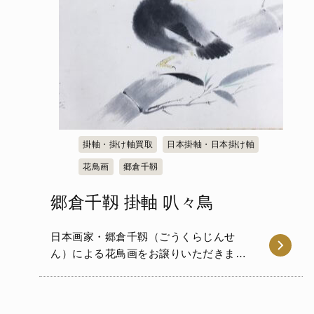
掛軸・掛け軸買取
日本掛軸・日本掛け軸
花鳥画
郷倉千靱
郷倉千靱 掛軸 叭々鳥
日本画家・郷倉千靱（ごうくらじんせ
ん）による花鳥画をお譲りいただきまし
た。本作品には、竹の枝に留ま…