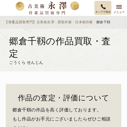
タップで発信
メニュー
【骨董品買取専門】古美術永澤
買取作家
日本画作家
郷倉千靱
郷倉千靱の作品買取・査
定
ごうくら せんじん
作品の査定・評価について
郷倉千靱の作品を高く評価しております。
もし作品がお手元にございましたらぜひご相談