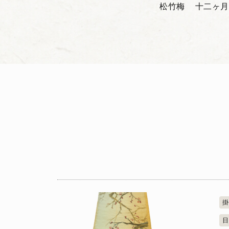
松竹梅
十二ヶ月
掛
日