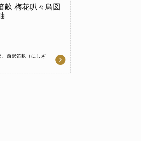
笛畝 梅花叭々鳥図
軸
家、西沢笛畝（にしざ