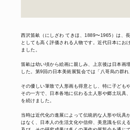
西沢笛畝（にしざわ てきほ、1889〜1965）
としても高く評価される人物です。近代日本にお
ました。
笛畝は幼い頃から絵画に親しみ、上京後は日本画
した。第9回の日本美術展覧会では「八哥烏の群れ
その優しい筆致で人形画も得意とし、特に子ども
その一方で、日本各地に伝わる土人形や郷土玩具
を続けました。
当時は近代化の進展によって伝統的な人形や玩具
はなく、日本人の生活文化や信仰、美意識を伝え
及び、その研究成果は多くの著作や展覧会を通じ