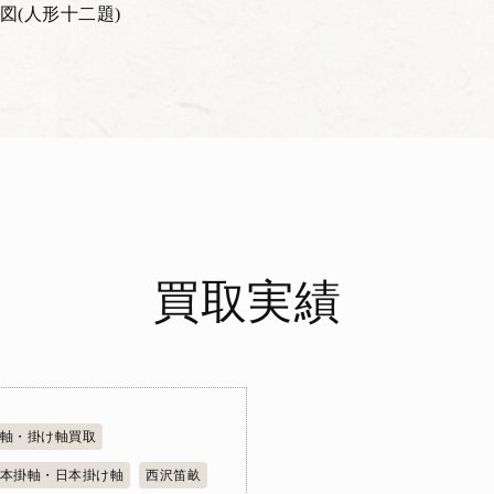
図(人形十二題)
買取実績
軸・掛け軸買取
本掛軸・日本掛け軸
西沢笛畝