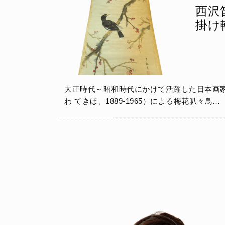
西沢
掛け
大正時代～昭和時代にかけて活躍した日本画
わ てきほ、1889-1965）による梅花叭々鳥…