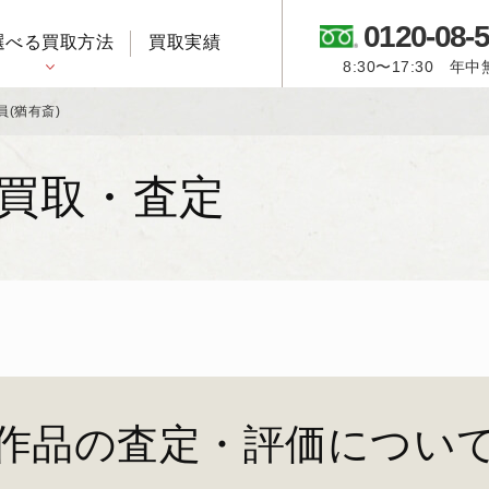
0120-08-
選べる買取方法
買取実績
8:30〜17:30 年
御所人形・市松人形
員(猶有斎)
品買取・査定
作品の査定・評価につい