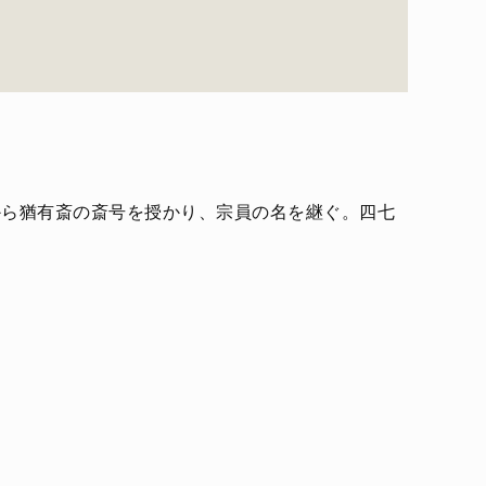
から猶有斎の斎号を授かり、宗員の名を継ぐ。四七