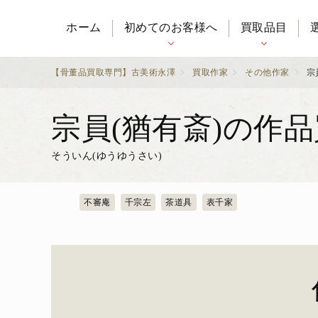
ホーム
初めてのお客様へ
買取品目
【骨董品買取専門】古美術永澤
買取作家
その他作家
宗
宗員(猶有斎)の作
そういん(ゆうゆうさい)
不審庵
千宗左
茶道具
表千家