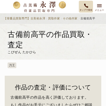
タップで発信
メニュー
【骨董品買取専門】古美術永澤
買取作家
その他作家
古備前高平
古備前高平の作品買取・
査定
こびぜん たかひら
刀工
作品の査定・評価について
古備前高平の作品を高く評価しております。
もし作品がお手元にございましたらぜひご相談