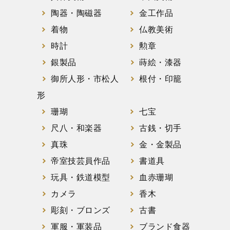
陶器・陶磁器
金工作品
着物
仏教美術
時計
勲章
銀製品
蒔絵・漆器
御所人形・市松人
根付・印籠
形
珊瑚
七宝
尺八・和楽器
古銭・切手
真珠
金・金製品
帝室技芸員作品
書道具
玩具・鉄道模型
血赤珊瑚
カメラ
香木
彫刻・ブロンズ
古書
軍服・軍装品
ブランド食器