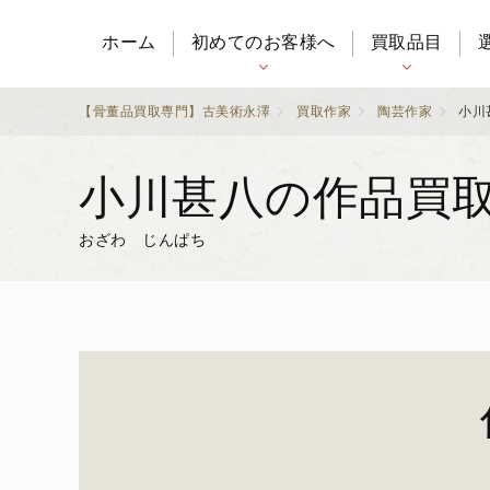
ホーム
初めてのお客様へ
買取品目
【骨董品買取専門】古美術永澤
買取作家
陶芸作家
小川
小川甚八の作品買
おざわ じんぱち