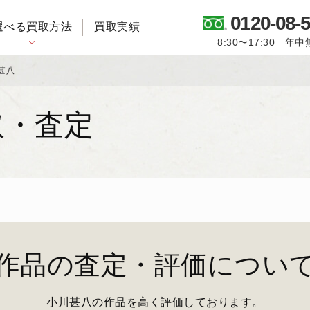
0120-08-
選べる買取方法
買取実績
8:30〜17:30 年
御所人形・市松人形
甚八
取・査定
作品の査定・評価につい
小川甚八の作品を高く評価しております。