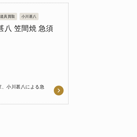
道具買取
小川甚八
甚八 笠間焼 急須
家、小川甚八による急