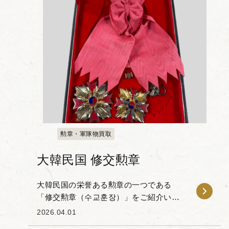
勲章・軍隊物買取
大韓民国 修交勲章
大韓民国の栄誉ある勲章の一つである
「修交勲章（수교훈장）」をご紹介いた
します。この勲章は、韓国の国権伸張や
2026.04.01
友邦との親善、外交において顕著な功労