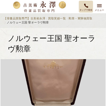
タップで発信
メニュー
【骨董品買取専門】古美術永澤
買取実績一覧
勲章・軍隊物買取
ノルウェー王国 聖オーラヴ勲章
ノルウェー王国 聖オーラ
ヴ勲章