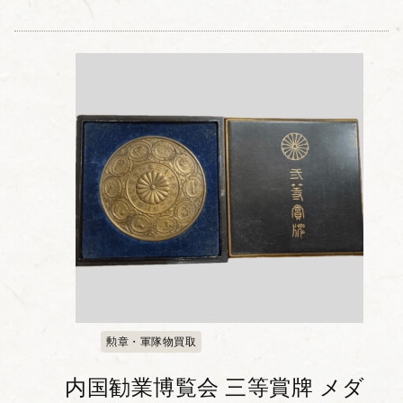
勲章・軍隊物買取
内国勧業博覧会 三等賞牌 メダ