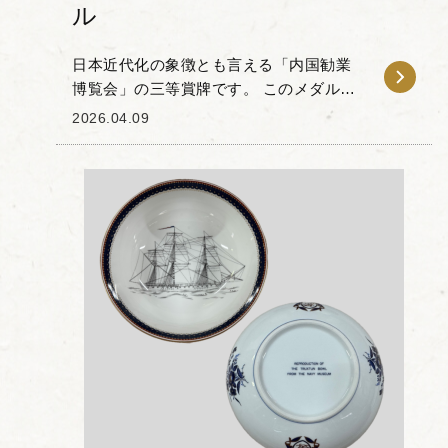
ル
日本近代化の象徴とも言える「内国勧業
博覧会」の三等賞牌です。 このメダル
は、博覧会において、優れた技術や製品
2026.04.09
に授与された栄誉ある証です。 表面に
は、国家の象徴である十六葉菊紋を中心
に、当時の主要産...