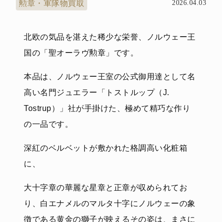
勲章・軍隊物買取
2026.04.03
北欧の気品を湛えた稀少な栄誉、ノルウェー王
国の「聖オーラヴ勲章」です。
本品は、ノルウェー王室の公式御用達として名
高い名門ジュエラー「トストルップ（J.
Tostrup）」社が手掛けた、極めて精巧な作り
の一品です。
深紅のベルベットが敷かれた格調高い化粧箱
に、
大十字章の華麗な星章と正章が収められてお
り、白エナメルのマルタ十字にノルウェーの象
徴である黄金の獅子が映えるその姿は、まさに