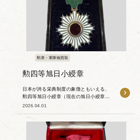
勲章・軍隊物買取
勲四等旭日小綬章
日本が誇る栄典制度の象徴ともいえる、
勲四等旭日小綬章（現在の旭日小綬章）
です。 旭日章は1875年（明治8年）に日
2026.04.01
本で最初の勲章として制定された歴史を
持ち、社会の様々な分野において顕著な
功績を挙げた...