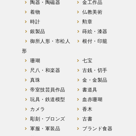
陶器・陶磁器
金工作品
着物
仏教美術
時計
勲章
銀製品
蒔絵・漆器
御所人形・市松人
根付・印籠
形
珊瑚
七宝
尺八・和楽器
古銭・切手
真珠
金・金製品
帝室技芸員作品
書道具
玩具・鉄道模型
血赤珊瑚
カメラ
香木
彫刻・ブロンズ
古書
軍服・軍装品
ブランド食器