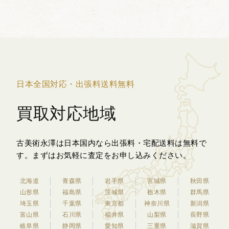
のあった人物に授与されるものです。 意
匠には韓国の象徴で...
日本全国対応・出張料送料無料
買取対応地域
古美術永澤は日本国内なら出張料・宅配送料は無料で
す。
まずはお気軽に査定をお申し込みください。
北海道
青森県
岩手県
宮城県
秋田県
山形県
福島県
茨城県
栃木県
群馬県
埼玉県
千葉県
東京都
神奈川県
新潟県
富山県
石川県
福井県
山梨県
長野県
岐阜県
静岡県
愛知県
三重県
滋賀県