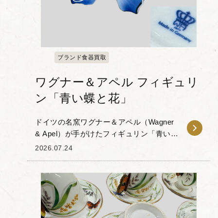
ブランド食器買取
ワグナー＆アペル フィギュリ
ン「青い蝶と花」
ドイツの名窯ワグナー＆アペル（Wagner
& Apel）が手がけたフィギュリン「青い蝶
と花」をお譲りいただきました。 本作
2026.07.24
は、深みのあるブルーの羽を持つ蝶が、
花に留まる姿を表現した磁器人形...