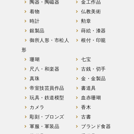
陶器・陶磁器
金工作品
着物
仏教美術
時計
勲章
銀製品
蒔絵・漆器
御所人形・市松人
根付・印籠
形
珊瑚
七宝
尺八・和楽器
古銭・切手
真珠
金・金製品
帝室技芸員作品
書道具
玩具・鉄道模型
血赤珊瑚
カメラ
香木
彫刻・ブロンズ
古書
軍服・軍装品
ブランド食器