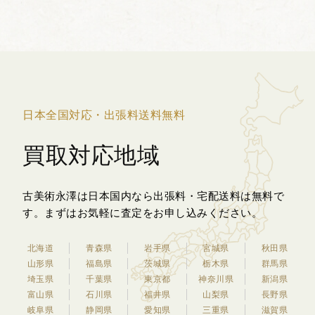
分が立体的な蝶の形に象られている点に
あります。...
日本全国対応・出張料送料無料
買取対応地域
古美術永澤は日本国内なら出張料・宅配送料は無料で
す。
まずはお気軽に査定をお申し込みください。
北海道
青森県
岩手県
宮城県
秋田県
山形県
福島県
茨城県
栃木県
群馬県
埼玉県
千葉県
東京都
神奈川県
新潟県
富山県
石川県
福井県
山梨県
長野県
岐阜県
静岡県
愛知県
三重県
滋賀県