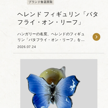
ブランド食器買取
ヘレンド フィギュリン「バタ
フライ・オン・リーフ」
ハンガリーの名窯、ヘレンドのフィギュ
リン「バタフライ・オン・リーフ」をお
譲りいただきました。 本作は、深緑の木
2026.07.24
の葉の上で蝶がそっと羽を休める姿を丁
寧に捉えた作品です。ヘレンドの特徴で
あるハンドペイン...