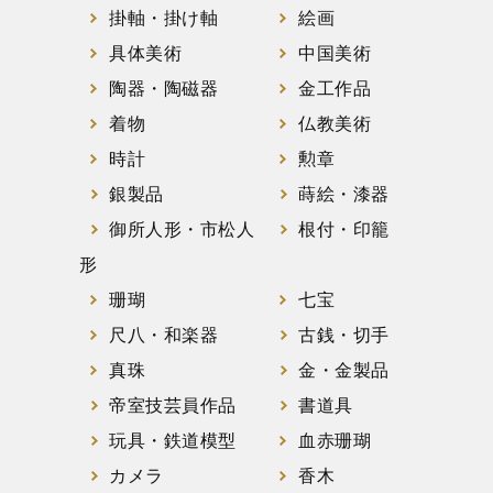
掛軸・掛け軸
絵画
具体美術
中国美術
陶器・陶磁器
金工作品
着物
仏教美術
時計
勲章
銀製品
蒔絵・漆器
御所人形・市松人
根付・印籠
形
珊瑚
七宝
尺八・和楽器
古銭・切手
真珠
金・金製品
帝室技芸員作品
書道具
玩具・鉄道模型
血赤珊瑚
カメラ
香木