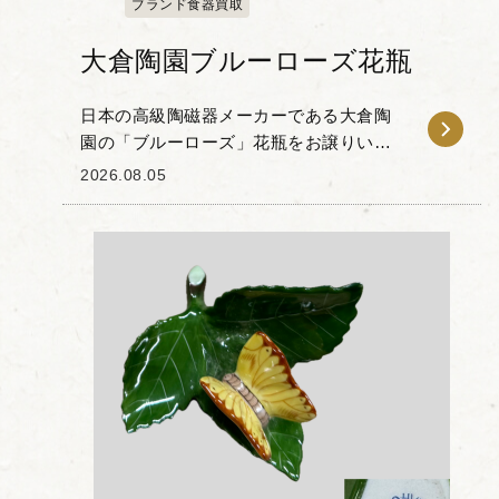
ブランド食器買取
大倉陶園ブルーローズ花瓶
日本の高級陶磁器メーカーである大倉陶
園の「ブルーローズ」花瓶をお譲りいた
だきました。 大倉陶園の代名詞とも言え
2026.08.05
る「岡染め」技法が用いられた本品は、
「大倉ホワイト」と称される滑らかな白
磁の素地に、溶け...