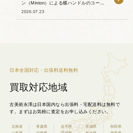
ン（Minton）による蝶ハンドルのコーヒ
ーカップ＆ソーサーをお譲りいただきま
2026.07.23
した。 本作の特徴は、カップの持ち手部
分が立体的な蝶の形に象られている点に
あります。...
日本全国対応・出張料送料無料
買取対応地域
古美術永澤は日本国内なら出張料・宅配送料は無料で
す。
まずはお気軽に査定をお申し込みください。
北海道
青森県
岩手県
宮城県
秋田県