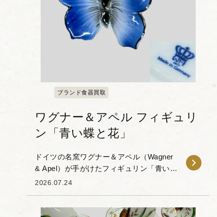
ブランド食器買取
ワグナー＆アペル フィギュリ
ン「青い蝶と花」
ドイツの名窯ワグナー＆アペル（Wagner
& Apel）が手がけたフィギュリン「青い蝶
と花」をお譲りいただきました。 本作
2026.07.24
は、深みのあるブルーの羽を持つ蝶が、
花に留まる姿を表現した磁器人形...