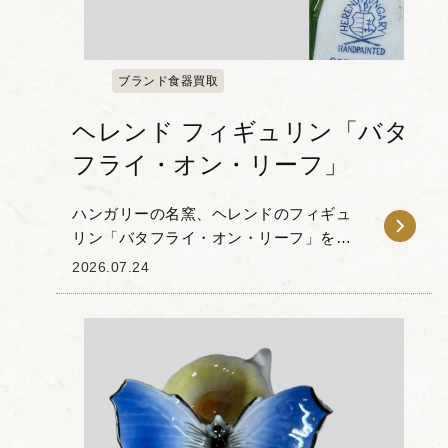
ブランド食器買取
ヘレンド フィギュリン「バタ
フライ・オン・リーフ」
ハンガリーの名窯、ヘレンドのフィギュ
リン「バタフライ・オン・リーフ」をお
譲りいただきました。 本作は、深緑の木
2026.07.24
の葉の上で蝶がそっと羽を休める姿を丁
寧に捉えた作品です。ヘレンドの特徴で
あるハンドペイン...