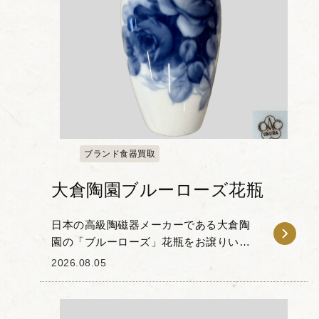
ブランド食器買取
大倉陶園ブルーローズ花瓶
日本の高級陶磁器メーカーである大倉陶
園の「ブルーローズ」花瓶をお譲りいた
だきました。 大倉陶園の代名詞とも言え
2026.08.05
る「岡染め」技法が用いられた本品は、
「大倉ホワイト」と称される滑らかな白
磁の素地に、溶け...