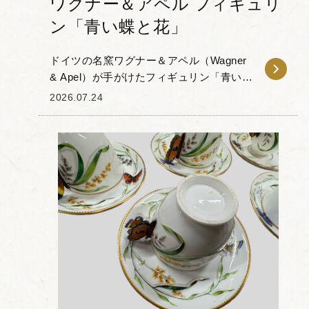
ワグナー＆アペル フィギュリ
ン「青い蝶と花」
ドイツの名窯ワグナー＆アペル（Wagner
& Apel）が手がけたフィギュリン「青い蝶
と花」をお譲りいただきました。 本作
2026.07.24
は、深みのあるブルーの羽を持つ蝶が、
花に留まる姿を表現した磁器人形...