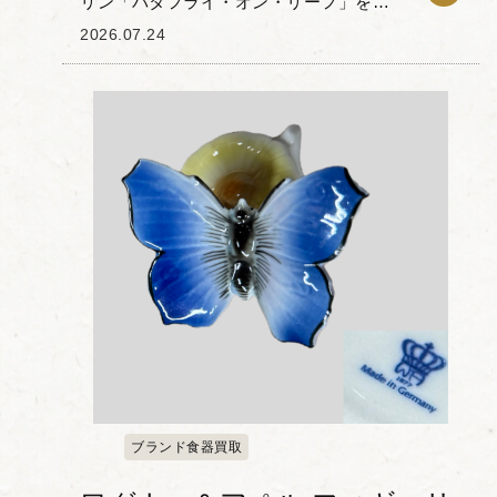
リン「バタフライ・オン・リーフ」をお
譲りいただきました。 本作は、深緑の木
2026.07.24
の葉の上で蝶がそっと羽を休める姿を丁
寧に捉えた作品です。ヘレンドの特徴で
あるハンドペイン...
ブランド食器買取