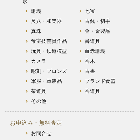
形
珊瑚
七宝
尺八・和楽器
古銭・切手
真珠
金・金製品
帝室技芸員作品
書道具
玩具・鉄道模型
血赤珊瑚
カメラ
香木
彫刻・ブロンズ
古書
軍服・軍装品
ブランド食器
茶道具
香道具
その他
お申込み・無料査定
お問合せ