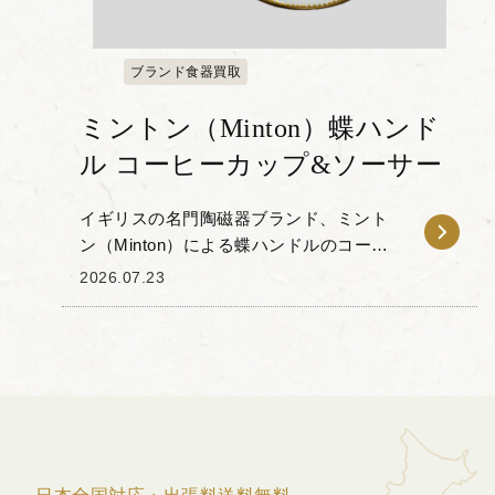
ブランド食器買取
ミントン（Minton）蝶ハンド
ル コーヒーカップ&ソーサー
イギリスの名門陶磁器ブランド、ミント
ン（Minton）による蝶ハンドルのコーヒ
ーカップ＆ソーサーをお譲りいただきま
2026.07.23
した。 本作の特徴は、カップの持ち手部
分が立体的な蝶の形に象られている点に
あります。...