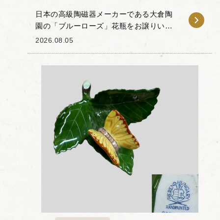
日本の高級陶磁器メーカーである大倉陶
園の「ブルーローズ」花瓶をお譲りいた
だきました。 大倉陶園の代名詞とも言え
2026.08.05
る「岡染め」技法が用いられた本品は、
「大倉ホワイト」と称される滑らかな白
磁の素地に、溶け...