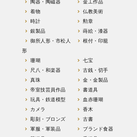
陶器・陶磁器
金工作品
着物
仏教美術
時計
勲章
銀製品
蒔絵・漆器
御所人形・市松人
根付・印籠
形
珊瑚
七宝
尺八・和楽器
古銭・切手
真珠
金・金製品
帝室技芸員作品
書道具
玩具・鉄道模型
血赤珊瑚
カメラ
香木
彫刻・ブロンズ
古書
軍服・軍装品
ブランド食器