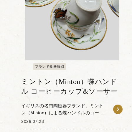
ブランド食器買取
ミントン（Minton）蝶ハンド
ル コーヒーカップ&ソーサー
イギリスの名門陶磁器ブランド、ミント
ン（Minton）による蝶ハンドルのコーヒ
ーカップ＆ソーサーをお譲りいただきま
2026.07.23
した。 本作の特徴は、カップの持ち手部