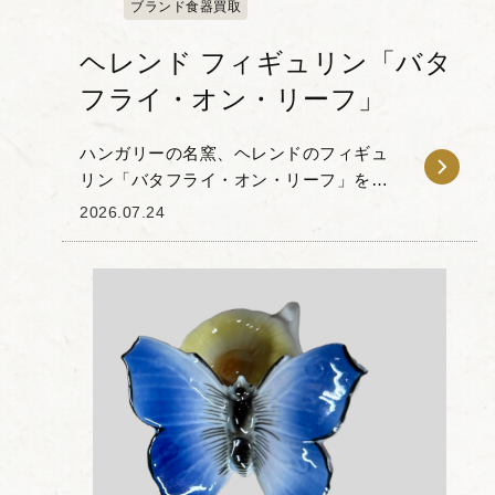
ブランド食器買取
ヘレンド フィギュリン「バタ
フライ・オン・リーフ」
ハンガリーの名窯、ヘレンドのフィギュ
リン「バタフライ・オン・リーフ」をお
譲りいただきました。 本作は、深緑の木
2026.07.24
の葉の上で蝶がそっと羽を休める姿を丁
寧に捉えた作品です。ヘレンドの特徴で
あるハンドペイン...