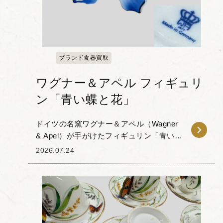
ブランド食器買取
ワグナー＆アペル フィギュリ
ン「青い蝶と花」
ドイツの名窯ワグナー＆アペル（Wagner
& Apel）が手がけたフィギュリン「青い蝶
と花」をお譲りいただきました。 本作
2026.07.24
は、深みのあるブルーの羽を持つ蝶が、
花に留まる姿を表現した磁器人形...