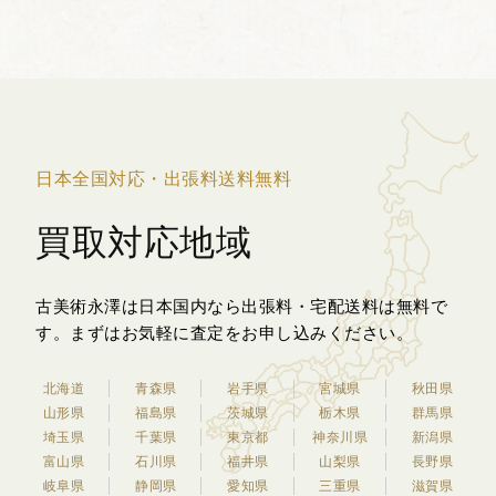
分が立体的な蝶の形に象られている点に
あります。...
日本全国対応・出張料送料無料
買取対応地域
古美術永澤は日本国内なら出張料・宅配送料は無料で
す。
まずはお気軽に査定をお申し込みください。
北海道
青森県
岩手県
宮城県
秋田県
山形県
福島県
茨城県
栃木県
群馬県
埼玉県
千葉県
東京都
神奈川県
新潟県
富山県
石川県
福井県
山梨県
長野県
岐阜県
静岡県
愛知県
三重県
滋賀県