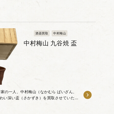
酒器買取
中村梅山
中村梅山 九谷焼 盃
家の一人、中村梅山（なかむら ばいざん、
よる味わい深い盃（さかずき）を買取させていただ
史は、江戸時代初期に遡る古九谷（こくた