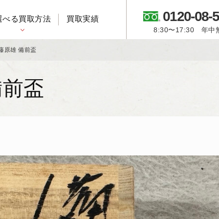
0120-08-
選べる買取方法
買取実績
8:30〜17:30 年
御所人形・市松人形
藤原雄 備前盃
備前盃