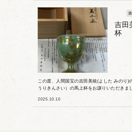
酒
吉田
杯
この度、人間国宝の吉田美統(よした みのり)
うりきんさい）の馬上杯をお譲りいただきま
に、金彩で繊細かつ優美な萩文の意匠が施されていま
2025.10.10
彩」とは...