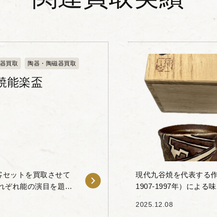
器買取
陶器・陶磁器買取
焼能楽盃
客セットを買取させて
現代九谷焼を代表する作
れぞれ能の演目を題材
1907-1997年）に
と呼ばれるものです。細
きました。 九谷焼の歴
2025.12.08
に）の...