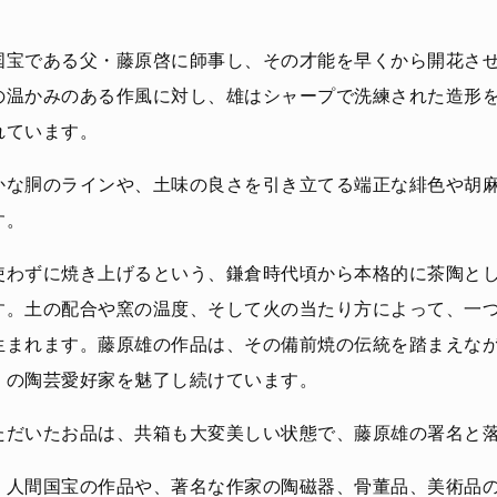
国宝である父・藤原啓に師事し、その才能を早くから開花さ
の温かみのある作風に対し、雄はシャープで洗練された造形
れています。
かな胴のラインや、土味の良さを引き立てる端正な緋色や胡
す。
使わずに焼き上げるという、鎌倉時代頃から本格的に茶陶と
す。土の配合や窯の温度、そして火の当たり方によって、一
生まれます。藤原雄の作品は、その備前焼の伝統を踏まえな
くの陶芸愛好家を魅了し続けています。
ただいたお品は、共箱も大変美しい状態で、藤原雄の署名と
、人間国宝の作品や、著名な作家の陶磁器、骨董品、美術品