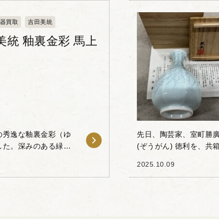
器買取
吉田美統
美統 釉裏金彩 馬上
の秀逸な釉裏金彩（ゆ
先日、陶芸家、室町勝廣
した。深みのある緑釉
(ぞうがん) 徳利を、
す。 「釉裏金
表的な技法の一つであ
2025.10.09
す。 室町勝廣...