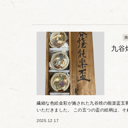
酒
九谷
繊細な色絵金彩が施された九谷焼の能楽盃五
いただきました。 この五つの盃の絵柄は、そ
とした、いわゆる「能楽図 (のうがくず) 」
2025.12.17
部に至るま...