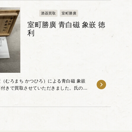
酒器買取
室町勝廣
室町勝廣 青白磁 象嵌 徳
利
（むろまち かつひろ）による青白磁 象嵌
共箱付きで買取させていただきました。氏の代
る青白磁の魅力を存分に感じられる逸品で