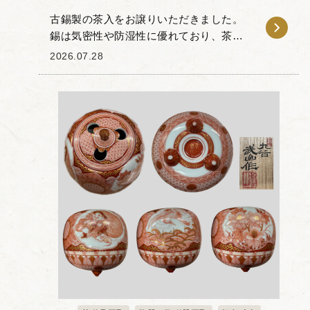
古錫製の茶入をお譲りいただきました。
錫は気密性や防湿性に優れており、茶葉
の風味や香りを保ちやすいことから、古
2026.07.28
くから茶人の間で重宝されてきた素材で
す。 本品は、経年変化による古錫特有の
落ち着いた光沢と...