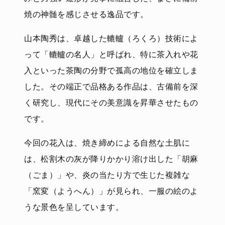
焼の神髄を感じさせる逸品です。
山本陶秀は、卓越した轆轤（ろくろ）技術によ
って「轆轤の名人」と呼ばれ、特に茶入れや花
入といった茶陶の分野で孤高の地位を確立しま
した。その端正で品格ある作品は、古備前を深
く研究し、現代にその美意識を昇華させたもの
です。
今回の花入は、焼き締めによる自然な土肌に
は、松割木の灰が降りかかり溶け出した「胡麻
（ごま）」や、炎の当たり方で生じた複雑な
「窯変（ようへん）」が見られ、一服の絵のよ
うな景色を呈しています。