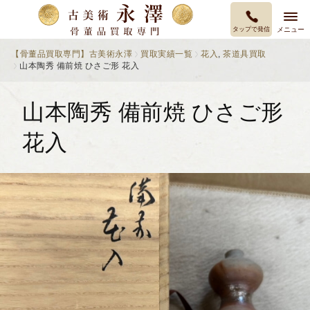
タップで発信
メニュー
【骨董品買取専門】古美術永澤
買取実績一覧
花入
,
茶道具買取
山本陶秀 備前焼 ひさご形 花入
山本陶秀 備前焼 ひさご形
花入