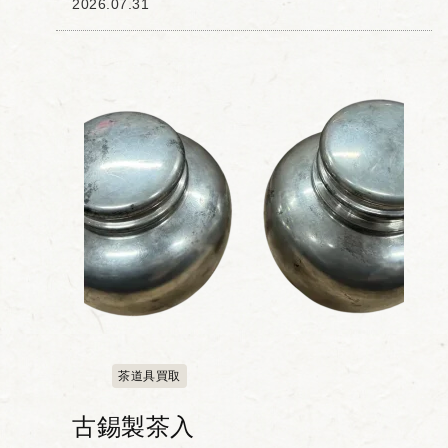
2026.07.31
ミを入れ、漆を塗り重ねることで生まれ
る独特の陰影と質感を備えており、日常
の器としての実用性...
茶道具買取
古錫製茶入