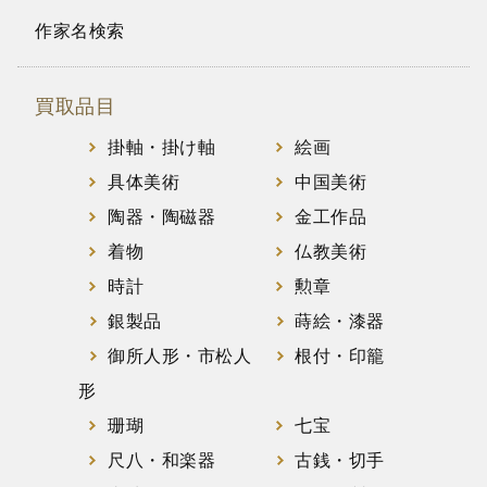
作家名検索
買取品目
掛軸・掛け軸
絵画
具体美術
中国美術
陶器・陶磁器
金工作品
着物
仏教美術
時計
勲章
銀製品
蒔絵・漆器
御所人形・市松人
根付・印籠
形
珊瑚
七宝
尺八・和楽器
古銭・切手