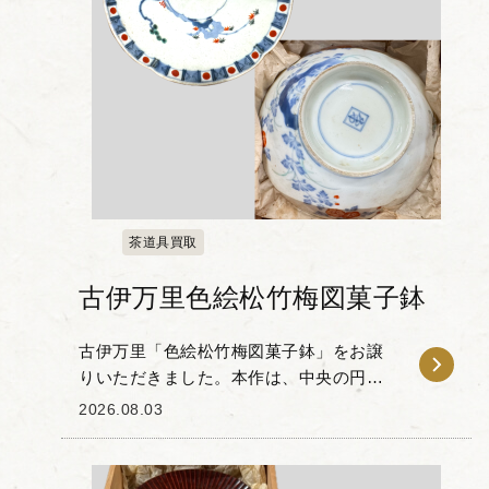
茶道具買取
古伊万里色絵松竹梅図菓子鉢
古伊万里「色絵松竹梅図菓子鉢」をお譲
りいただきました。本作は、中央の円窓
に花文を配し、その周囲に松・竹・梅の
2026.08.03
吉祥文様が描かれた一品です。 染付の藍
色と赤絵のコントラストが特徴的で、器
の縁を彩る規則的...