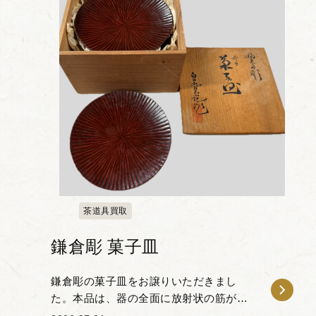
茶道具買取
鎌倉彫 菓子皿
鎌倉彫の菓子皿をお譲りいただきまし
た。本品は、器の全面に放射状の筋が刻
まれた意匠が特徴です。 木地に丁寧にノ