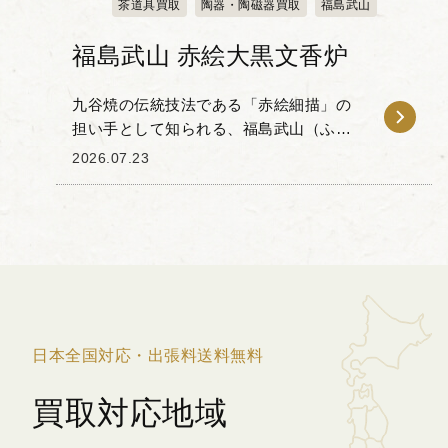
茶道具買取
陶器・陶磁器買取
福島武山
福島武山 赤絵大黒文香炉
九谷焼の伝統技法である「赤絵細描」の
担い手として知られる、福島武山（ふく
しま ぶざん、1944年-）による「赤絵大黒
2026.07.23
文香炉」をお譲りいただきました。 福島
武山は、一時衰退していた九谷赤絵の細
密技法を...
日本全国対応・出張料送料無料
買取対応地域