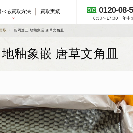
0120-08-
選べる買取方法
買取実績
8:30〜17:30 年
御所人形・市松人形
買取
島岡達三 地釉象嵌 唐草文角皿
 地釉象嵌 唐草文角皿