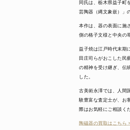
同氏は、栃木県益子町を
芸陶器（縄文象嵌）」
本作は、器の表面に施
側の格子文様と中央の
益子焼は江戸時代末期
田庄司らがおこした民
の精神を受け継ぎ、伝
した。
古美術永澤では、人間
験豊富な査定士が、お
際はお気軽にご相談く
陶磁器の買取はこちら 