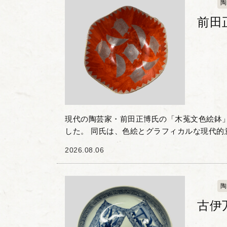
陶
前田
現代の陶芸家・前田正博氏の「木菟文色絵鉢
した。 同氏は、色絵とグラフィカルな現代的
自の作風で知られる作家です。本作は木菟の
2026.08.06
品で、朱赤の地色...
陶
古伊