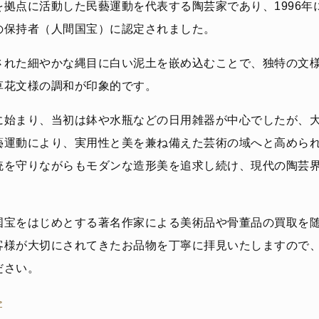
拠点に活動した民藝運動を代表する陶芸家であり、1996年
の保持者（人間国宝）に認定されました。
された細やかな縄目に白い泥土を嵌め込むことで、独特の文
草花文様の調和が印象的です。
に始まり、当初は鉢や水瓶などの日用雑器が中心でしたが、
藝運動により、実用性と美を兼ね備えた芸術の域へと高めら
統を守りながらもモダンな造形美を追求し続け、現代の陶芸
国宝をはじめとする著名作家による美術品や骨董品の買取を
客様が大切にされてきたお品物を丁寧に拝見いたしますので
ださい。
>