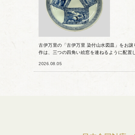
古伊万里の「古伊万里 染付山水図皿」をお譲
作は、三つの四角い絵窓を連ねるように配置
皿です。 それぞれの窓の中には、山水図や波
2026.08.05
いで細やかに描...