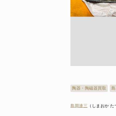
陶器・陶磁器買取
島
島岡達三
（しまおか た