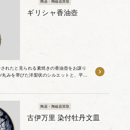
陶器・陶磁器買取
ギリシャ香油壺
作されたと見られる素焼きの香油壺をお譲り
が丸みを帯びた洋梨状のシルエットと、平ら
が特徴的で、首元には小さな取っ手が取り付
陶器・陶磁器買取
古伊万里 染付牡丹文皿