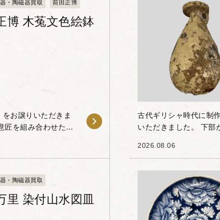
器・陶磁器買取
前田正博
正博 木菟文色絵鉢
」をお譲りいただきま
古代ギリシャ時代に制
意匠を組み合わせた独
いただきました。 下部
モチーフが配された作
なディスク状の口縁部
2026.08.06
けられています。...
器・陶磁器買取
万里 染付山水図皿