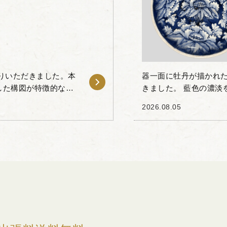
りいただきました。本
器一面に牡丹が描かれた
した構図が特徴的なお
きました。 藍色の濃淡
涛文などが巧みな筆遣
人技が垣間見える一品
2026.08.05
主役である白い...