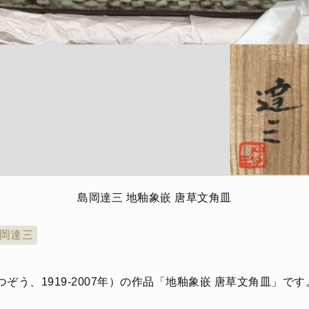
島岡達三 地釉象嵌 唐草文角皿
岡達三
つぞう、1919-2007年）の作品「地釉象嵌 唐草文角皿」です