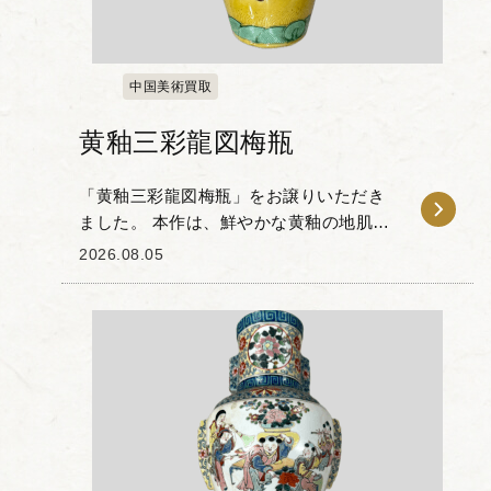
中国美術買取
黄釉三彩龍図梅瓶
「黄釉三彩龍図梅瓶」をお譲りいただき
ました。 本作は、鮮やかな黄釉の地肌
に、龍の姿や霊芝雲文（れいしぐもも
2026.08.05
ん）などが緑や褐色の三彩絵具で描かれ
た一品です。 張り出した肩のラインから
足元に向けてすぼ...