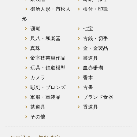
御所人形・市松人
根付・印籠
形
珊瑚
七宝
尺八・和楽器
古銭・切手
真珠
金・金製品
帝室技芸員作品
書道具
玩具・鉄道模型
血赤珊瑚
カメラ
香木
彫刻・ブロンズ
古書
軍服・軍装品
ブランド食器
茶道具
香道具
その他