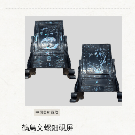
中国美術買取
鶴鳥文螺鈿硯屏