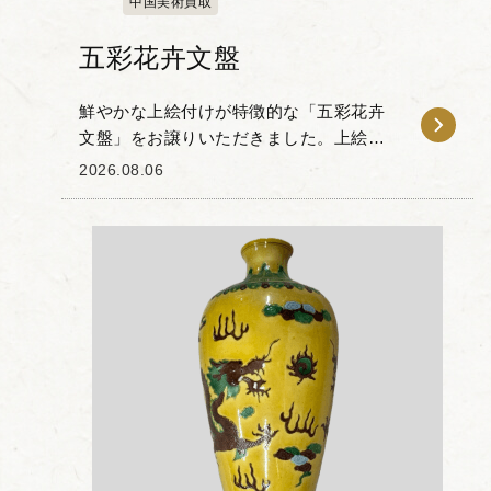
中国美術買取
五彩花卉文盤
鮮やかな上絵付けが特徴的な「五彩花卉
文盤」をお譲りいただきました。上絵付
けの色合いと器面全体の構成が魅力的な
2026.08.06
一品です。 白磁の素地に赤や緑、黄など
の彩料を用い、盤全体に花卉唐草文様が
描かれています。...