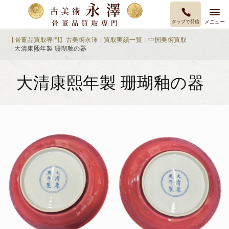
タップで発信
メニュー
【骨董品買取専門】古美術永澤
買取実績一覧
中国美術買取
大清康熙年製 珊瑚釉の器
大清康熙年製 珊瑚釉の器