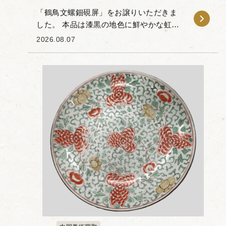
「鶴鳥文螺鈿硯屏」をお譲りいただきま
した。 本品は漆黒の地色に鮮やかな虹色
の光彩が映える硯屏で、瑞兆の象徴とさ
2026.08.07
れる鶴の立ち姿や、花木に佇む小鳥とい
った吉祥文様が施されています。 硯屏と
は、書卓で墨...