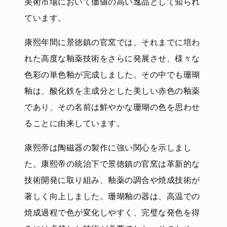
美術市場において価値の高い逸品として知られ
ています。
康熙年間に景徳鎮の官窯では、それまでに培わ
れた高度な釉薬技術をさらに発展させ、様々な
色彩の単色釉が完成しました。その中でも珊瑚
釉は、酸化鉄を主成分とした美しい赤色の釉薬
であり、その名前は鮮やかな珊瑚の色を思わせ
ることに由来しています。
康熙帝は陶磁器の製作に強い関心を示しまし
た。康熙帝の統治下で景徳鎮の官窯は革新的な
技術開発に取り組み、釉薬の調合や焼成技術が
著しく向上しました。珊瑚釉の器は、高温での
焼成過程で色が変化しやすく、完璧な発色を得