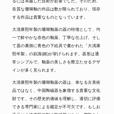
るには卓越した技術が必要でした。そのため、
良質な珊瑚釉の作品は数が限られており、現存
する作品は貴重なものとなっています。
大清康熙年製の珊瑚釉薬の器の特徴として、均
一で鮮やかな赤色の釉薬、丁寧な仕上げ、そし
て皿の裏側に青色の下絵具で書かれた「大清康
熙年製」の款識(銘)が挙げられます。器形は通
常シンプルで、釉薬の美しさを際立たせるデザ
インが多く見られます。
大清康熙年製の珊瑚釉薬の器は、単なる古美術
品ではなく、中国陶磁器を象徴する貴重な文化
財です。その歴史的価値を理解し、適切に評価
できる専門家による鑑定が不可欠です。もしお