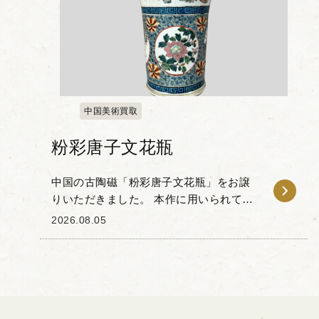
中国美術買取
粉彩唐子文花瓶
中国の古陶磁「粉彩唐子文花瓶」をお譲
りいただきました。 本作に用いられてい
る「粉彩」とは、焼成した純白の磁器に
2026.08.05
色を付ける上絵付技法の一種で、滑らか
なグラデーションや立体的な表現を可能
にしています。 ...