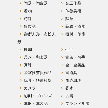
陶器・陶磁器
金工作品
着物
仏教美術
時計
勲章
銀製品
蒔絵・漆器
御所人形・市松人
根付・印籠
形
珊瑚
七宝
尺八・和楽器
古銭・切手
真珠
金・金製品
帝室技芸員作品
書道具
玩具・鉄道模型
血赤珊瑚
カメラ
香木
彫刻・ブロンズ
古書
軍服・軍装品
ブランド食器