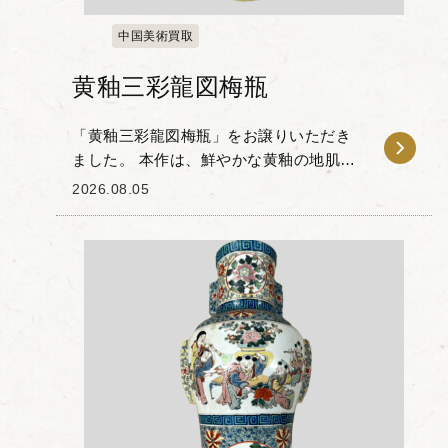
中国美術買取
黄釉三彩龍図梅瓶
「黄釉三彩龍図梅瓶」をお譲りいただき
ました。 本作は、鮮やかな黄釉の地肌
に、龍の姿や霊芝雲文（れいしぐもも
2026.08.05
ん）などが緑や褐色の三彩絵具で描かれ
た一品です。 張り出した肩のラインから
足元に向けてすぼ...