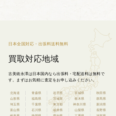
は、古くから瑞鳥として尊ばれてきた吉
祥文様であり、...
日本全国対応・出張料送料無料
買取対応地域
古美術永澤は日本国内なら出張料・宅配送料は無料で
す。
まずはお気軽に査定をお申し込みください。
北海道
青森県
岩手県
宮城県
秋田県
山形県
福島県
茨城県
栃木県
群馬県
埼玉県
千葉県
東京都
神奈川県
新潟県
富山県
石川県
福井県
山梨県
長野県
岐阜県
静岡県
愛知県
三重県
滋賀県