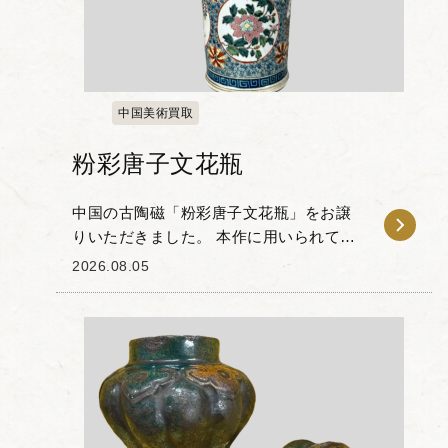
中国美術買取
粉彩唐子文花瓶
中国の古陶磁「粉彩唐子文花瓶」をお譲
りいただきました。 本作に用いられてい
る「粉彩」とは、焼成した純白の磁器に
2026.08.05
色を付ける上絵付技法の一種で、滑らか
なグラデーションや立体的な表現を可能
にしています。 ...