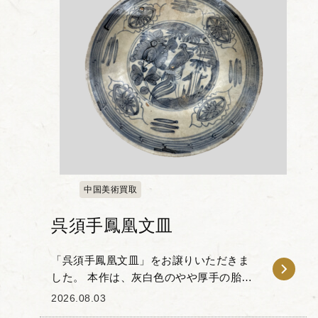
中国美術買取
呉須手鳳凰文皿
「呉須手鳳凰文皿」をお譲りいただきま
した。 本作は、灰白色のやや厚手の胎土
に、藍色の呉須を用いて鳳凰と草花が描
2026.08.03
かれた一品です。 中央に配された鳳凰