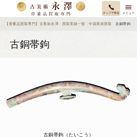
タップで発信
メニュー
【骨董品買取専門】古美術永澤
買取実績一覧
中国美術買取
古銅帯鉤
古銅帯鉤
古銅帯鉤（たいこう）