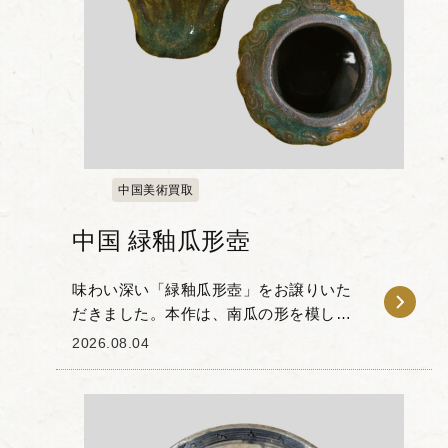
中国美術買取
中国 緑釉瓜形壺
味わい深い「緑釉瓜形壺」をお譲りいた
だきました。本作は、南瓜の形を模して
成形された器体に、深い緑釉がかけられ
2026.08.04
た中国古陶磁の一品です。 器の肩部から
上部にかけては、波打つような如意雲頭
文のレリーフが浮...