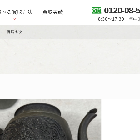
0120-08-
選べる買取方法
買取実績
8:30〜17:30 年
御所人形・市松人形
唐銅水次