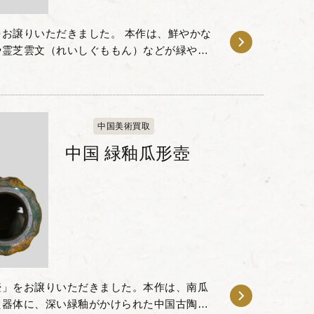
お譲りいただきました。 本作は、鮮やかな
や霊芝雲文（れいしぐももん）などが緑や褐
一品です。 張り出した肩のラインから足元
中国美術買取
中国 緑釉瓜形壺
壺」をお譲りいただきました。本作は、南瓜
た器体に、深い緑釉がかけられた中国古陶磁