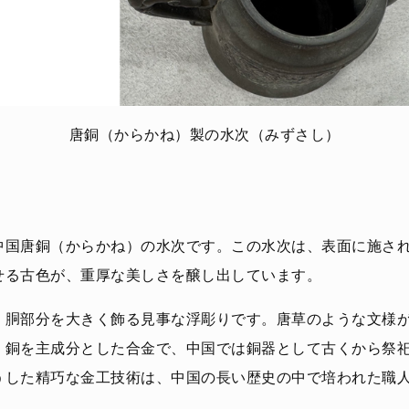
唐銅（からかね）製の水次（みずさし）
中国唐銅（からかね）の水次です。この水次は、表面に施さ
せる古色が、重厚な美しさを醸し出しています。
、胴部分を大きく飾る見事な浮彫りです。唐草のような文様
、銅を主成分とした合金で、中国では銅器として古くから祭
うした精巧な金工技術は、中国の長い歴史の中で培われた職