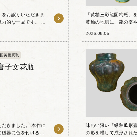
」をお譲りいただきま
「黄釉三彩龍図梅瓶」を
力的な一品です。 白
黄釉の地肌に、龍の姿
全体に花卉唐草文様が
色の三彩絵具で描かれた
2026.08.05
に向けてすぼ...
国美術買取
唐子文花瓶
だきました。 本作に
味わい深い「緑釉瓜形
の磁器に色を付ける上
の形を模して成形され