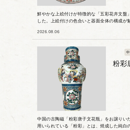
鮮やかな上絵付けが特徴的な「五彩花卉文盤
した。上絵付けの色合いと器面全体の構成が魅
磁の素地に赤や緑、黄などの彩料を用い、盤
2026.08.06
描かれています。...
中
粉彩
中国の古陶磁「粉彩唐子文花瓶」をお譲りいた
用いられている「粉彩」とは、焼成した純白