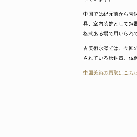
中国では紀元前から青
具、室内装飾として銅
格式ある場で用いられ
古美術永澤では、今回
されている唐銅器、仏
中国美術の買取はこちら