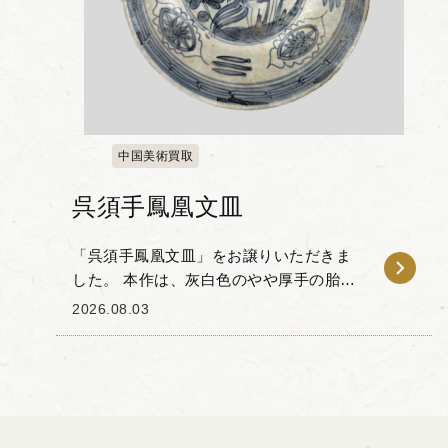
中国美術買取
呉須手鳳凰文皿
「呉須手鳳凰文皿」をお譲りいただきま
した。 本作は、灰白色のやや厚手の胎土
に、藍色の呉須を用いて鳳凰と草花が描
2026.08.03
かれた一品です。 中央に配された鳳凰
は、古くから瑞鳥として尊ばれてきた吉
祥文様であり、...