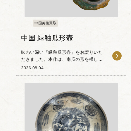
中国美術買取
中国 緑釉瓜形壺
味わい深い「緑釉瓜形壺」をお譲りいた
だきました。本作は、南瓜の形を模して
成形された器体に、深い緑釉がかけられ
2026.08.04
た中国古陶磁の一品です。 器の肩部から
上部にかけては、波打つような如意雲頭
文のレリーフが浮...