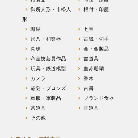
御所人形・市松人
根付・印籠
形
珊瑚
七宝
尺八・和楽器
古銭・切手
真珠
金・金製品
帝室技芸員作品
書道具
玩具・鉄道模型
血赤珊瑚
カメラ
香木
彫刻・ブロンズ
古書
軍服・軍装品
ブランド食器
茶道具
香道具
その他