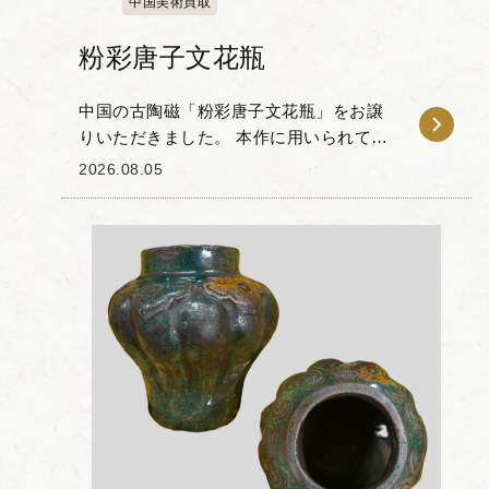
中国美術買取
粉彩唐子文花瓶
中国の古陶磁「粉彩唐子文花瓶」をお譲
りいただきました。 本作に用いられてい
る「粉彩」とは、焼成した純白の磁器に
2026.08.05
色を付ける上絵付技法の一種で、滑らか
なグラデーションや立体的な表現を可能
にしています。 ...