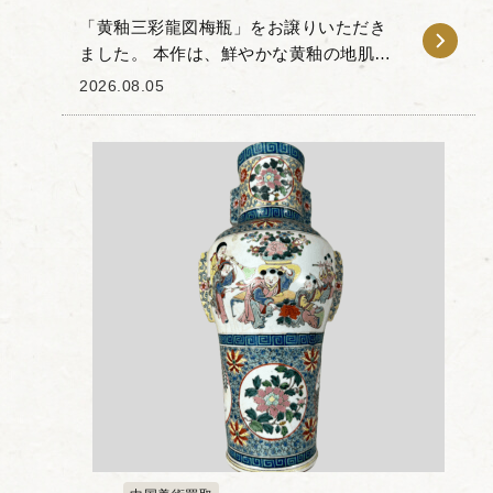
「黄釉三彩龍図梅瓶」をお譲りいただき
ました。 本作は、鮮やかな黄釉の地肌
に、龍の姿や霊芝雲文（れいしぐもも
2026.08.05
ん）などが緑や褐色の三彩絵具で描かれ
た一品です。 張り出した肩のラインから
足元に向けてすぼ...