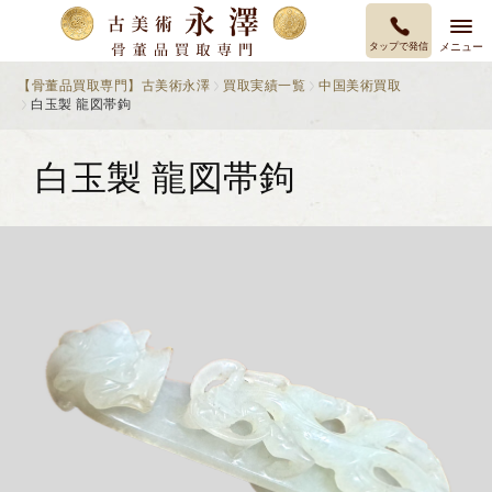
タップで発信
メニュー
【骨董品買取専門】古美術永澤
買取実績一覧
中国美術買取
白玉製 龍図帯鉤
白玉製 龍図帯鉤