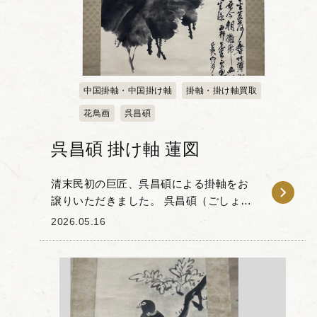
中国掛軸・中国掛け軸
掛軸・掛け軸買取
花鳥画
呉昌碩
呉昌碩 掛け軸 蓮図
清末民初の巨匠、呉昌碩による掛軸をお
譲りいただきました。 呉昌碩（ごしょう
せき 1844-1927年）は書・画・印・篆を
2026.05.16
兼ね備えた「四絶」の芸術家として広く
知られ、中国近代でもっとも優れた芸術
家...