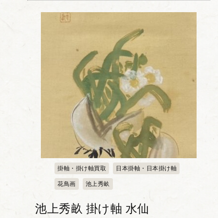
な構図で知られる「琳派」の大成者で...
掛軸・掛け軸買取
日本掛軸・日本掛け軸
花鳥画
池上秀畝
池上秀畝 掛け軸 水仙