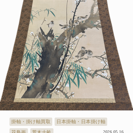
掛軸・掛け軸買取
日本掛軸・日本掛け軸
花鳥画
荒木十畝
2026.05.16