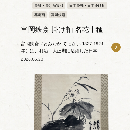
掛軸・掛け軸買取
日本掛軸・日本掛け軸
花鳥画
富岡鉄斎
富岡鉄斎 掛け軸 名花十種
富岡鉄斎（とみおか てっさい 1837-1924
年）は、明治・大正期に活躍した日本近
代を代表する画家であり、「最後の文人
2026.05.23
画家」と謳われた人物です。幼い頃から
勉学に没頭し、国学、漢学、儒学、陽明
学、仏教...