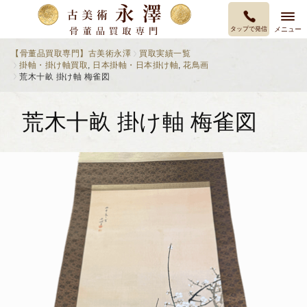
タップで発信
メニュー
【骨董品買取専門】古美術永澤
買取実績一覧
掛軸・掛け軸買取
,
日本掛軸・日本掛け軸
,
花鳥画
荒木十畝 掛け軸 梅雀図
荒木十畝 掛け軸 梅雀図