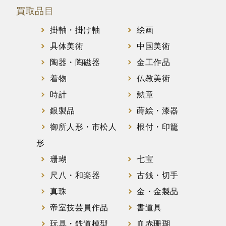
買取品目
掛軸・掛け軸
絵画
具体美術
中国美術
陶器・陶磁器
金工作品
着物
仏教美術
時計
勲章
銀製品
蒔絵・漆器
御所人形・市松人
根付・印籠
形
珊瑚
七宝
尺八・和楽器
古銭・切手
真珠
金・金製品
帝室技芸員作品
書道具
玩具・鉄道模型
血赤珊瑚