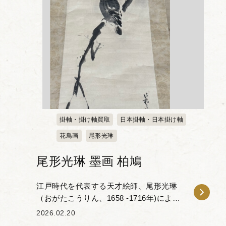
掛軸・掛け軸買取
日本掛軸・日本掛け軸
花鳥画
尾形光琳
尾形光琳 墨画 柏鳩
江戸時代を代表する天才絵師、尾形光琳
（おがたこうりん、1658 -1716年)による
「墨画 柏鳩」の掛け軸をお譲りいただき
2026.02.20
ました。 尾形光琳は、華麗な色彩と大胆