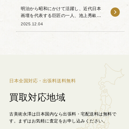
明治から昭和にかけて活躍し、近代日本
画壇を代表する巨匠の一人、池上秀畝
（いけがみ しゅうほ、1874-1944年）に
2025.12.04
よる肉筆の掛け軸を買取させていただき
ました。 池上秀畝は、上伊那郡高遠町
（現在の伊...
日本全国対応・出張料送料無料
買取対応地域
古美術永澤は日本国内なら出張料・宅配送料は無料で
す。
まずはお気軽に査定をお申し込みください。