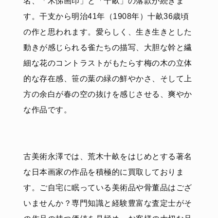
名、「木悌画印」と「十畝」の落款が続きま
す。干支から明治41年（1908年）十畝36歳頃
の作と思われます。愛らしく、生き生きとした
動きが感じられる雀たちの描写、大胆な幹と繊
細な花のコントラストがもたらす梅の木の立体
的な存在感、笹の葉の緑の鮮やかさ、そして上
方の余白が春の空の抜けを感じさせる、爽やか
な作品です。
古美術永澤では、荒木十畝をはじめとする著名
な日本画家の作品を積極的に買取しておりま
す。ご自宅に眠っている美術品や骨董品はござ
いませんか？専門知識と経験豊富な査定士がそ