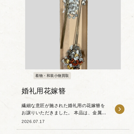
着物・和装小物買取
婚礼用花嫁簪
繊細な意匠が施された婚礼用の花嫁簪を
お譲りいただきました。 本品は、金属製
の細工をベースに、厄除けや子宝の象徴
2026.07.17
とされる赤い珊瑚風の装飾や金色のモチ