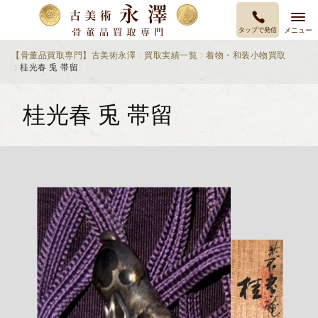
タップで発信
メニュー
【骨董品買取専門】古美術永澤
買取実績一覧
着物・和装小物買取
桂光春 兎 帯留
桂光春 兎 帯留