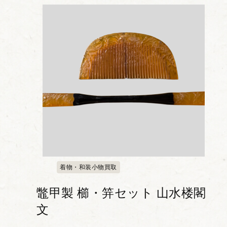
ーフがあしらわれた婚礼調度品です。 歩
くたびに細や...
着物・和装小物買取
鼈甲製 櫛・笄セット 山水楼閣
文