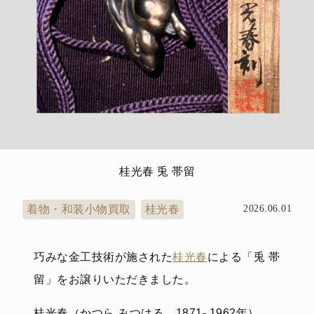
桂光春 兎 帯留
着物・和装小物買取
桂光春
2026.06.01
巧みな金工技術が施された
桂光春
による「兎 帯
留」をお譲りいただきました。
桂光春（かつら みつはる、1871- 1962年）