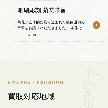
珊瑚彫刻 菊花帯留
菊花が立体的に彫り込まれた桃色珊瑚の
帯留をお譲りいただきました。 本作は、
珊瑚特有の優美なピンクのグラデーショ
2026.07.08
ンと、特有の艶やかな質感を活かした彫
刻が印象的で、重なり合う花びらの一枚
一枚も丁寧に表現...
日本全国対応・出張料送料無料
買取対応地域