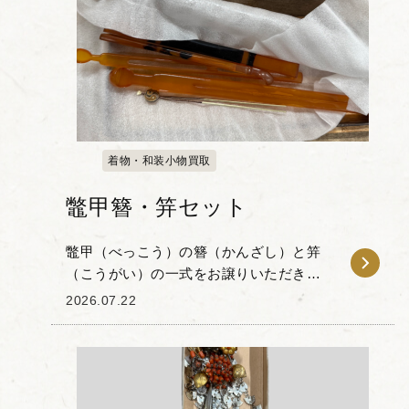
着物・和装小物買取
鼈甲簪・笄セット
鼈甲（べっこう）の簪（かんざし）と笄
（こうがい）の一式をお譲りいただきま
した。 今回のお品物は、透き通るような
2026.07.22
飴色が特徴の「白甲」や、黒と琥珀色の
斑模様が目を惹く「茨布甲（ばらふこ
う）」が用いられた...