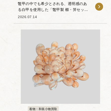
鼈甲の中でも希少とされる、透明感のあ
る白甲を使用した「鼈甲製 櫛・笄セット
山水楼閣文」です。 本品の櫛と笄には、
2026.07.14
伝統的な「山水楼閣文」が彫り込まれて
おり、細やかな細工によって自然の風景
と楼閣が表現...
着物・和装小物買取