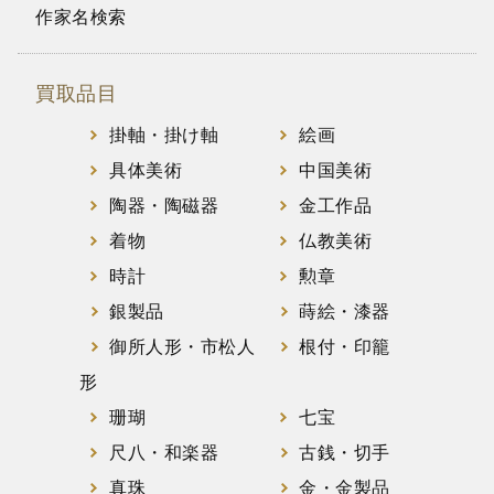
作家名検索
買取品目
掛軸・掛け軸
絵画
具体美術
中国美術
陶器・陶磁器
金工作品
着物
仏教美術
時計
勲章
銀製品
蒔絵・漆器
御所人形・市松人
根付・印籠
形
珊瑚
七宝
尺八・和楽器
古銭・切手
真珠
金・金製品