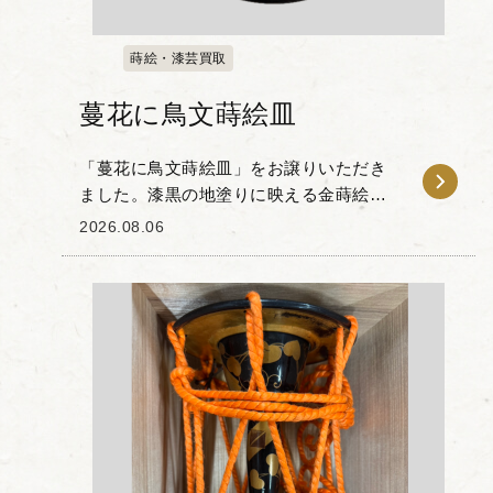
蒔絵・漆芸買取
蔓花に鳥文蒔絵皿
「蔓花に鳥文蒔絵皿」をお譲りいただき
ました。漆黒の地塗りに映える金蒔絵が
美しく、植物の優美な蔓や花々が繊細か
2026.08.06
つ伸びやかに描かれています。 おそらく
鉄線か時計草と思われる蔓植物に、小鳥
が止まっています...