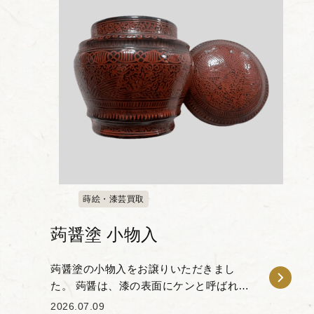
蒔絵・漆芸買取
蒟醤塗 小物入
蒟醤塗の小物入をお譲りいただきまし
た。 蒟醤は、漆の表面にケンと呼ばれる
特製の彫刻刀で線彫りを施し、その凹み
2026.07.09