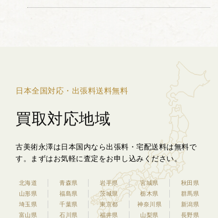
に色漆を埋め込んで平らに研ぎ出す、手
間と熟練を要する漆芸技法です。 本作
は、落ち着いた朱...
日本全国対応・出張料送料無料
買取対応地域
古美術永澤は日本国内なら出張料・宅配送料は無料で
す。
まずはお気軽に査定をお申し込みください。
北海道
青森県
岩手県
宮城県
秋田県
山形県
福島県
茨城県
栃木県
群馬県
埼玉県
千葉県
東京都
神奈川県
新潟県
富山県
石川県
福井県
山梨県
長野県