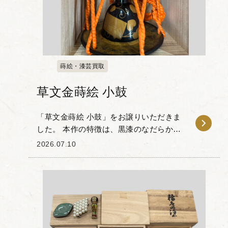
蒔絵・漆芸買取
草文金蒔絵 小鼓
「草文金蒔絵 小鼓」をお譲りいただきま
した。 本作の特徴は、黒漆のなだらかな
地肌に施された、品のある金蒔絵の意匠
2026.07.10
にあります。 小鼓の胴の曲線に沿って描
かれた草文や、四角い色紙を思わせる文
様は、光の...