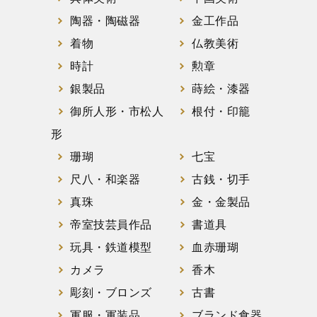
陶器・陶磁器
金工作品
着物
仏教美術
時計
勲章
銀製品
蒔絵・漆器
御所人形・市松人
根付・印籠
形
珊瑚
七宝
尺八・和楽器
古銭・切手
真珠
金・金製品
帝室技芸員作品
書道具
玩具・鉄道模型
血赤珊瑚
カメラ
香木
彫刻・ブロンズ
古書
軍服・軍装品
ブランド食器