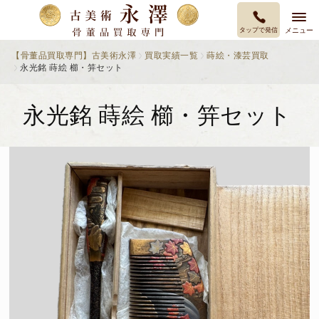
タップで発信
メニュー
【骨董品買取専門】古美術永澤
買取実績一覧
蒔絵・漆芸買取
永光銘 蒔絵 櫛・笄セット
永光銘 蒔絵 櫛・笄セット