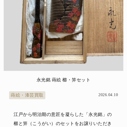
永光銘 蒔絵 櫛・笄セット
蒔絵・漆芸買取
2026.04.10
江戸から明治期の意匠を凝らした「永光銘」の
櫛と笄（こうがい）のセットをお譲りいただき