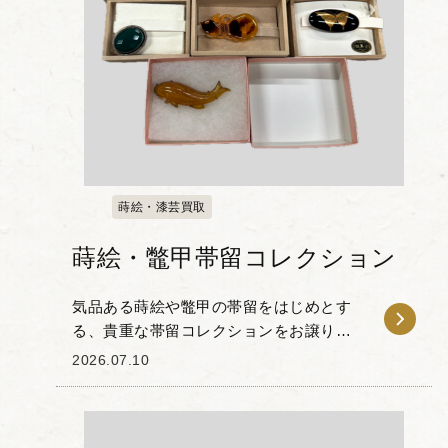
蒔絵・漆芸買取
蒔絵・鼈甲帯留コレクション
気品ある蒔絵や鼈甲の帯留をはじめとす
る、貴重な帯留コレクションをお譲りい
ただきました。 なかでも目を引くのは、
2026.07.10
漆黒の漆面に繊細な金蒔絵で蝶が描かれ
た輪島塗の帯留です。伝統的な技法で作
られており、細部...