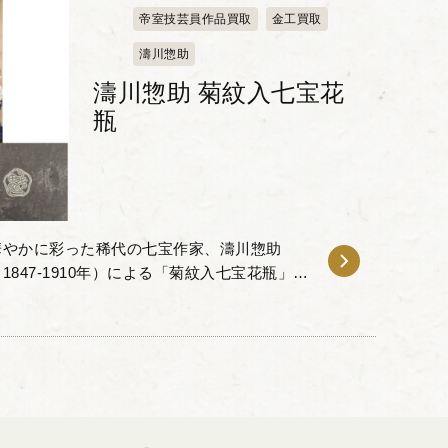
帝室技芸員作品買取
金工買取
濤川惣助
濤川惣助 菊紋入七宝花
瓶
華やかに彩った稀代の七宝作家、濤川惣助
847-1910年）による「菊紋入七宝花瓶」を
 その造形と装飾は濤川惣助の技術の粋を極