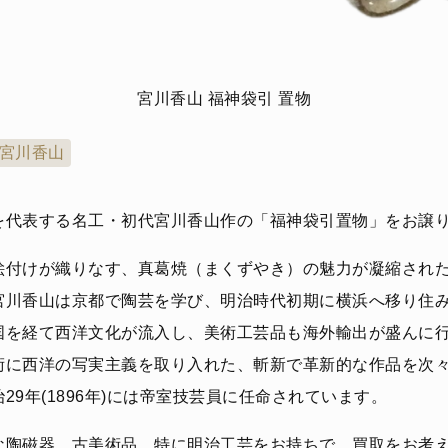
宮川香山 福神袋引 置物
宮川香山
を代表する名工・初代宮川香山作の「福神袋引置物」をお譲
絵付けが織りなす、真葛焼（まくずやき）の魅力が凝縮され
宮川香山は京都で陶芸を学び、明治時代初期に横浜へ移り住
国を経て西洋文化が流入し、美術工芸品も海外輸出が盛んに
術に西洋の写実主義を取り入れた、斬新で革新的な作品を次
29年(1896年)には帝室技芸員に任命されています。
な陶磁器、古美術品、特に明治工芸をお持ちで、買取をお考