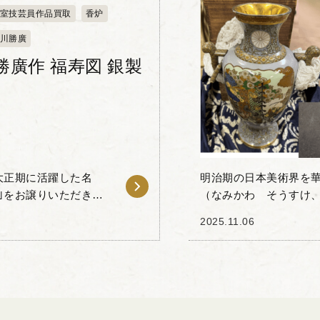
室技芸員作品買取
香炉
川勝廣
勝廣作 福寿図 銀製
明治期の日本美術界を
炉｣をお譲りいただきま
（なみかわ そうすけ、1
江...
お譲りいただきました。
2025.11.06
めていま...