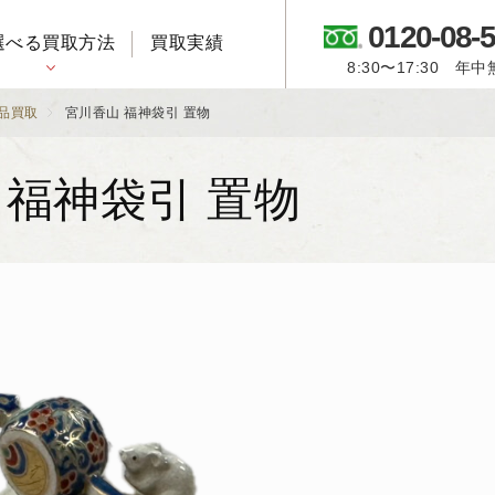
0120-08-
選べる買取方法
買取実績
8:30〜17:30 年
御所人形・市松人形
品買取
宮川香山 福神袋引 置物
 福神袋引 置物