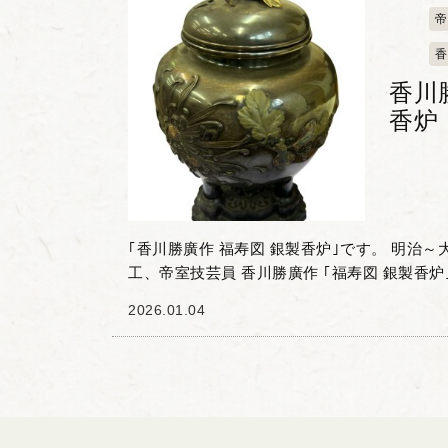
帝
香
香川
香炉
｢香川勝廣作 福寿図 銀製香炉｣です。 明治～大正期に活躍した名
工、帝室技芸員 香川勝廣作 ｢福寿図 銀製香
した。 金工家 香川勝廣(1853-1917)は、幕末の
2026.01.04