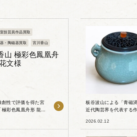
室技芸員作品買取
器・陶磁器買取
宮川香山
香山 極彩色鳳凰舟
龍花文様
独創性で評価を得た宮
板谷波山による「青磁
極彩色鳳凰舟形 龍花
近代陶芸界を代表する
雅な曲線を描く舟形の
学）教授も務めた名匠
2026.02.12
本独自の気品ある陶芸..