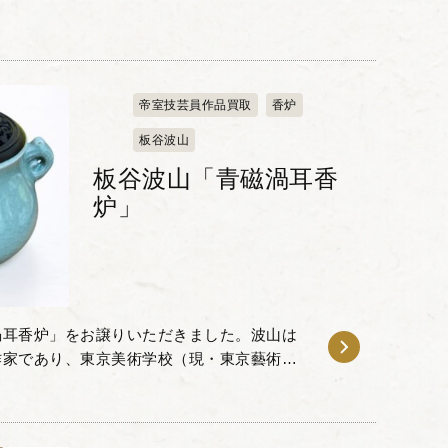
帝室技芸員作品買取
香炉
板谷波山
板谷波山「青磁渦耳香
炉」
渦耳香炉」をお譲りいただきました。波山は
作家であり、東京美術学校（現・東京藝術大
です。中国古陶磁への深い研究を基盤に、日
.