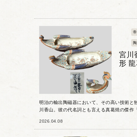
帝
陶
宮川
形 
明治の輸出陶磁器において、その高い技術と
川香山。彼の代名詞とも言える真葛焼の傑作「
文様」をお譲りいただきました。 本作は、優
2026.04.08
器体に、瑞鳥で...