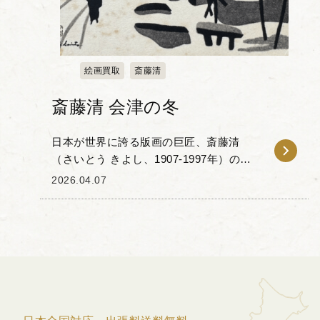
絵画買取
斎藤清
斎藤清 会津の冬
日本が世界に誇る版画の巨匠、斎藤清
（さいとう きよし、1907-1997年）の代
表作である「会津の冬」シリーズの一作
2026.04.07
品をお譲りいただきました。 斎藤清は、
独自の木版画表現を確立し、モダンでデ
ザイン性...