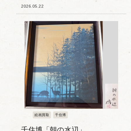
彩と、生命力に満ちた富士山の表現が非
2026.05.22
常に印象的な作品です。赤を基調とした
雄大な富士に、流れるような雲や装飾的
な山野の意匠...
絵画買取
千住博
千住博「朝の水辺」