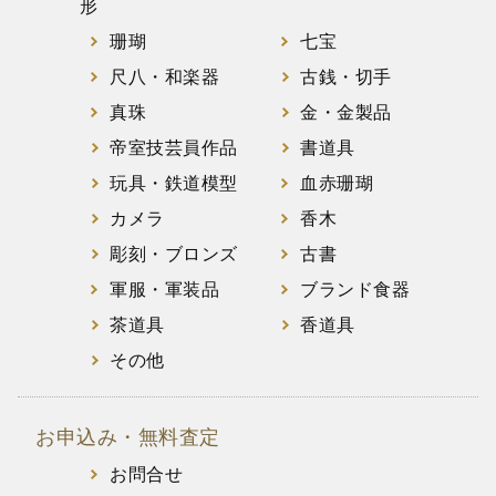
形
珊瑚
七宝
尺八・和楽器
古銭・切手
真珠
金・金製品
帝室技芸員作品
書道具
玩具・鉄道模型
血赤珊瑚
カメラ
香木
彫刻・ブロンズ
古書
軍服・軍装品
ブランド食器
茶道具
香道具
その他
お申込み・無料査定
お問合せ