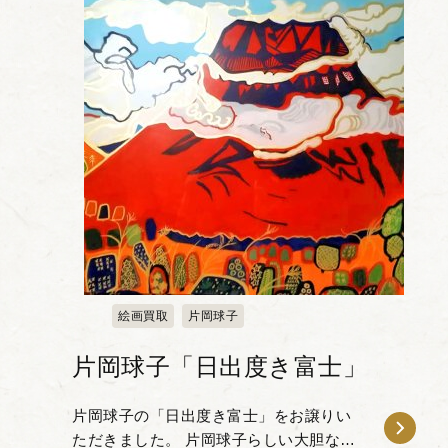
絵画買取
片岡球子
片岡球子「日出度き富士」
片岡球子の「日出度き富士」をお譲りい
ただきました。 片岡球子らしい大胆な色