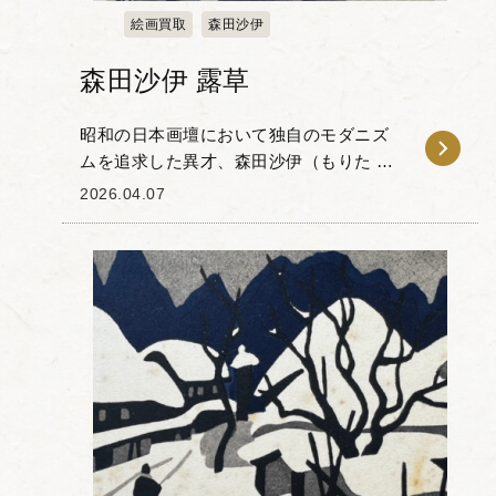
絵画買取
森田沙伊
森田沙伊 露草
昭和の日本画壇において独自のモダニズ
ムを追求した異才、森田沙伊（もりた さ
い、1898-1993年）による「露草」をお譲
2026.04.07
りいただきました。 森田沙伊は、対象を
極限まで削ぎ落とした簡潔な造形と、洗
練さ...