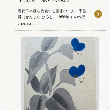
現代日本画を代表する画家の一人、千住
博（せんじゅ ひろし、1958年-）の作品
「朝の水辺」をお譲りいただきました。
2026.04.23
同氏は、ヴェネツィア・ビエンナーレで
名誉賞を受賞するなど、伝統的な日本画
の技法に現...