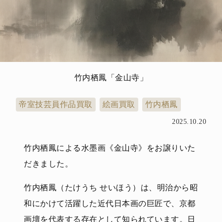
竹内栖鳳「金山寺」
帝室技芸員作品買取
絵画買取
竹内栖鳳
2025.10.20
竹内栖鳳による水墨画《金山寺》をお譲りいた
だきました。
竹内栖鳳（たけうち せいほう）は、明治から昭
和にかけて活躍した近代日本画の巨匠で、京都
画壇を代表する存在として知られています。日