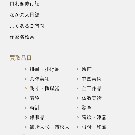
目利き修行記
なかの人日誌
よくあるご質問
作家名検索
買取品目
掛軸・掛け軸
絵画
具体美術
中国美術
陶器・陶磁器
金工作品
着物
仏教美術
時計
勲章
銀製品
蒔絵・漆器
御所人形・市松人
根付・印籠