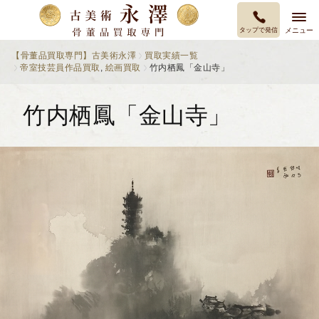
タップで発信
メニュー
【骨董品買取専門】古美術永澤
買取実績一覧
帝室技芸員作品買取
,
絵画買取
竹内栖鳳「金山寺」
竹内栖鳳「金山寺」