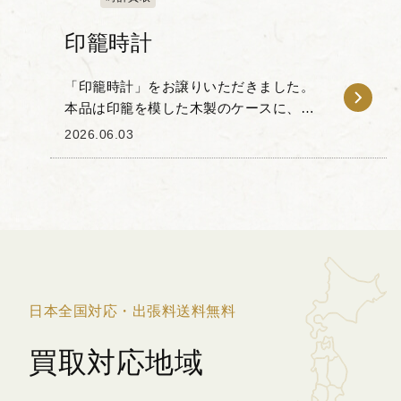
印籠時計
「印籠時計」をお譲りいただきました。
本品は印籠を模した木製のケースに、西
洋から伝わった時計の技術を組み込んだ
2026.06.03
日本独自の懐中時計です。 中央の文字盤
には、季節や昼夜の長さによって時間の
長さが変化す...
日本全国対応・出張料送料無料
買取対応地域