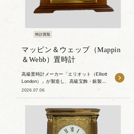
時計買取
マッピン＆ウェッブ（Mappin
＆Webb）置時計
高級置時計メーカー「エリオット（Elliott
London）」が製造し、高級宝飾・銀製品
店「マッピン＆ウェッブ（Mappin＆
2026.07.06
Webb）」で販売された置時計ををお譲り
いただきました。 上部が緩やか...