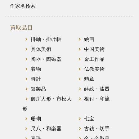
作家名検索
買取品目
掛軸・掛け軸
絵画
具体美術
中国美術
陶器・陶磁器
金工作品
着物
仏教美術
時計
勲章
銀製品
蒔絵・漆器
御所人形・市松人
根付・印籠
形
珊瑚
七宝
尺八・和楽器
古銭・切手
真珠
金・金製品