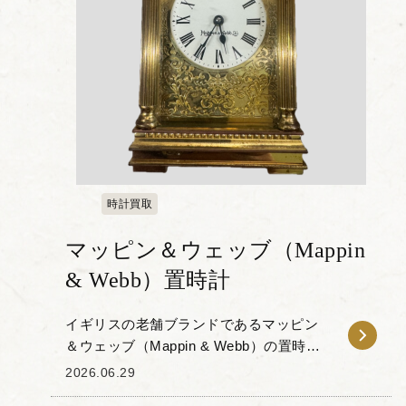
時計買取
マッピン＆ウェッブ（Mappin
& Webb）置時計
イギリスの老舗ブランドであるマッピン
＆ウェッブ（Mappin & Webb）の置時計
をお譲りいただきました。 本品は、真鍮
2026.06.29
製のケースに収められたキャリッジクロ