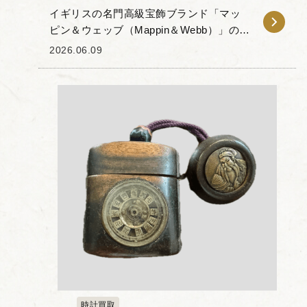
イギリスの名門高級宝飾ブランド「マッ
ピン＆ウェッブ（Mappin＆Webb）」のキ
ャリッジクロックをお譲りいただきまし
2026.06.09
た。 マッピン＆ウェッブ社は18世紀に誕
生し、洗練された銀製品や高級ジュエリ
ーで...
時計買取