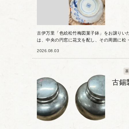
古伊万里「色絵松竹梅図菓子鉢」をお譲りい
は、中央の円窓に花文を配し、その周囲に松
描かれた一品です。 染付の藍色と赤絵のコン
2026.08.03
器の縁を彩る規則的...
茶
古錫