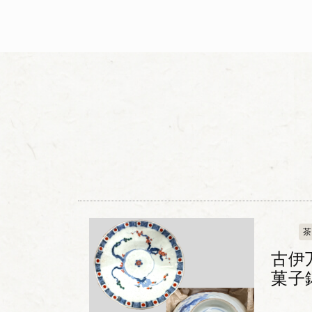
茶
古伊
菓子