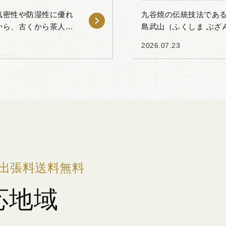
気密性や防湿性に優れ
九谷焼の伝統技法であ
から、古くから茶人の
島武山（ふくしま ぶざ
変化による古錫特有の
譲りいただきました。 
2026.07.23
密技法を...
出張料送料無料
応地域