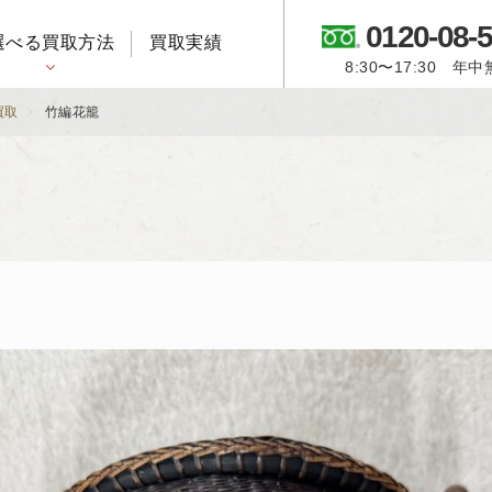
0120-08-
選べる買取方法
買取実績
8:30〜17:30 年
御所人形・市松人形
買取
竹編花籠