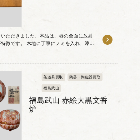
りいただきました。本品は、器の全面に放射
特徴です。 木地に丁寧にノミを入れ、漆を
れる独特の陰影と質感を備えており、日常の
茶道具買取
陶器・陶磁器買取
福島武山
福島武山 赤絵大黒文香
炉