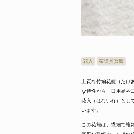
花入
茶道具買取
上質な竹編花籠（たけ
な特性から、日用品や
花入（はないれ）とし
います。
この花籠は、繊細で複