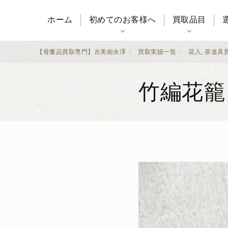
ホーム
初めてのお客様へ
買取品目
【骨董品買取専門】古美術永澤
買取実績一覧
花入
,
茶道具
竹編花籠