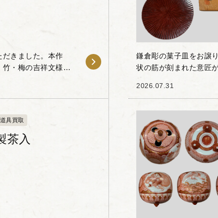
ただきました。本作
鎌倉彫の菓子皿をお譲
・竹・梅の吉祥文様が
状の筋が刻まれた意匠が
トラストが特徴的で、
塗り重ねることで生ま
2026.07.31
器としての実用性...
道具買取
製茶入