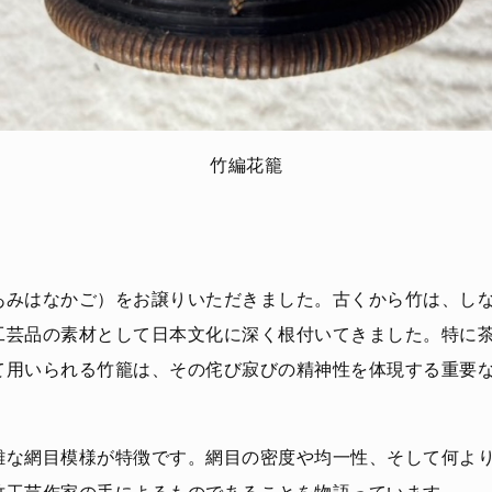
竹編花籠
あみはなかご）をお譲りいただきました。古くから竹は、し
工芸品の素材として日本文化に深く根付いてきました。特に
て用いられる竹籠は、その侘び寂びの精神性を体現する重要
雑な網目模様が特徴です。網目の密度や均一性、そして何よ