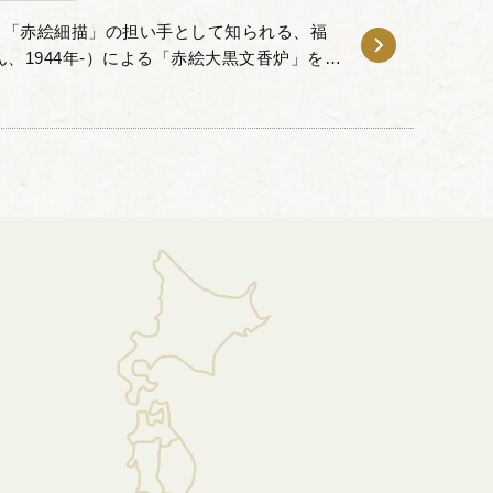
る「赤絵細描」の担い手として知られる、福
ん、1944年-）による「赤絵大黒文香炉」をお
福島武山は、一時衰退していた九谷赤絵の細