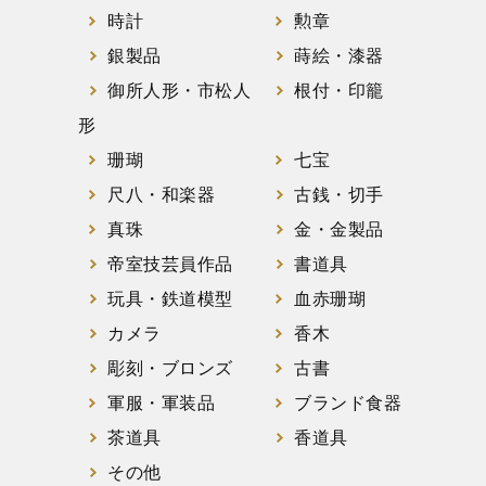
時計
勲章
銀製品
蒔絵・漆器
御所人形・市松人
根付・印籠
形
珊瑚
七宝
尺八・和楽器
古銭・切手
真珠
金・金製品
帝室技芸員作品
書道具
玩具・鉄道模型
血赤珊瑚
カメラ
香木
彫刻・ブロンズ
古書
軍服・軍装品
ブランド食器
茶道具
香道具
その他