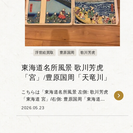
浮世絵買取
豊原国周
歌川芳虎
東海道名所風景 歌川芳虎
「宮」/豊原国周「天竜川」
こちらは「東海道名所風景 左側: 歌川芳虎
「東海道 宮」/右側: 豊原国周「東海道之
内 天竜川」」です。 「東海道名所風
2026.05.23
景」は文久三年の四月から七月にかけて
の改印を持つ160...