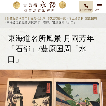
タップで発信
メニュー
【骨董品買取専門】古美術永澤
買取実績一覧
浮世絵買取
,
豊原国周
東海道名所風景 月岡芳年「石部」/豊原国周「水口」
東海道名所風景 月岡芳年
「石部」/豊原国周「水
口」