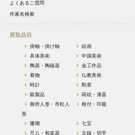
よくあるご質問
作家名検索
買取品目
掛軸・掛け軸
絵画
具体美術
中国美術
陶器・陶磁器
金工作品
着物
仏教美術
時計
勲章
銀製品
蒔絵・漆器
御所人形・市松人
根付・印籠
形
珊瑚
七宝
尺八・和楽器
古銭・切手