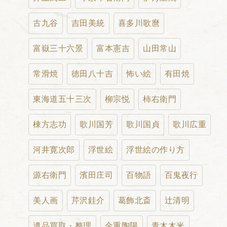
古九谷
吉田美統
喜多川歌麿
富嶽三十六景
富本憲吉
山田常山
常滑焼
徳田八十吉
怖い絵
有田焼
東海道五十三次
柳宗悦
柿右衛門
棟方志功
歌川国芳
歌川国貞
歌川広重
河井寛次郎
浮世絵
浮世絵の作り方
源右衛門
濱田庄司
百物語
百鬼夜行
美人画
芹沢銈介
葛飾北斎
辻清明
遺品買取・整理
金重陶陽
青木木米