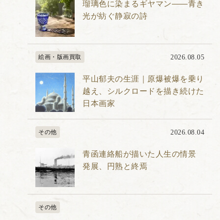
瑠璃色に染まるギヤマン――青き
光が紡ぐ静寂の詩
絵画・版画買取
2026.08.05
平山郁夫の生涯｜原爆被爆を乗り
越え、シルクロードを描き続けた
日本画家
その他
2026.08.04
青函連絡船が描いた人生の情景
発展、円熟と終焉
その他