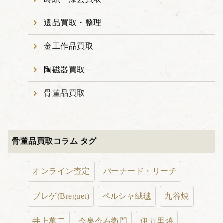
遺品買取・整理
金工作品買取
陶磁器買取
骨董品買取
骨董品買取コラム タグ
オンライン査定
バーナード・リーチ
ブレゲ(Breguet)
ペルシャ絨毯
九谷焼
井上萬二
今泉今右衛門
伊万里焼