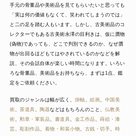
手元の骨董品や美術品を見てもらいたいと思っても
「実は何の価値もなくて、笑われてしまうのでは」
と二の足を踏む人もいます。しかし、古美術品のコ
レクターでもある古美術永澤の目利きは、仮に贋物
(偽物)であっても、どこで判別できるのか、なぜ贋
物が出回るほどもてはやされているのかなどを解
説、その会話自体が楽しい時間になります。いろい
ろな骨董品、美術品をお持ちなら、まずは1点、鑑
定をご依頼ください。
買取のジャンルは幅が広く、
掛軸
、
絵画
、
中国美
術
、
茶道具
、
陶器
などはもちろんのこと、
仏教美
術
、
勲章・軍装品
、
書道具
、
金工作品
、
蒔絵・漆
芸
、
彫刻作品
、
着物・和装小物
、
古銭・切手
、
時