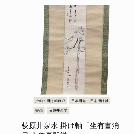
掛軸・掛け軸買取
日本掛軸・日本掛け軸
書画
荻原井泉水
荻原井泉水 掛け軸「坐有書消