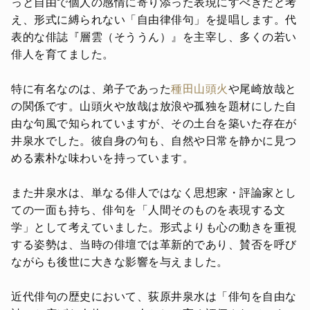
っと自由で個人の感情に寄り添った表現にすべきだと考
え、形式に縛られない「自由律俳句」を提唱します。代
表的な俳誌『層雲（そううん）』を主宰し、多くの若い
俳人を育てました。
特に有名なのは、弟子であった
種田山頭火
や尾崎放哉と
の関係です。山頭火や放哉は放浪や孤独を題材にした自
由な句風で知られていますが、その土台を築いた存在が
井泉水でした。彼自身の句も、自然や日常を静かに見つ
める素朴な味わいを持っています。
また井泉水は、単なる俳人ではなく思想家・評論家とし
ての一面も持ち、俳句を「人間そのものを表現する文
学」として考えていました。形式よりも心の動きを重視
する姿勢は、当時の俳壇では革新的であり、賛否を呼び
ながらも後世に大きな影響を与えました。
近代俳句の歴史において、荻原井泉水は「俳句を自由な