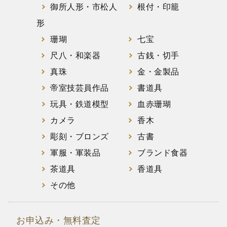
御所人形・市松人
根付・印籠
形
珊瑚
七宝
尺八・和楽器
古銭・切手
真珠
金・金製品
帝室技芸員作品
書道具
玩具・鉄道模型
血赤珊瑚
カメラ
香木
彫刻・ブロンズ
古書
軍服・軍装品
ブランド食器
茶道具
香道具
その他
お申込み・無料査定