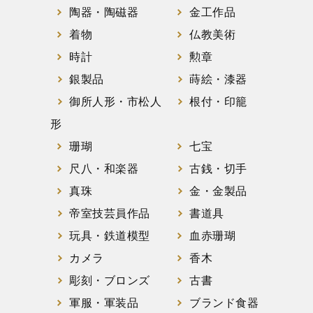
陶器・陶磁器
金工作品
着物
仏教美術
時計
勲章
銀製品
蒔絵・漆器
御所人形・市松人
根付・印籠
形
珊瑚
七宝
尺八・和楽器
古銭・切手
真珠
金・金製品
帝室技芸員作品
書道具
玩具・鉄道模型
血赤珊瑚
カメラ
香木
彫刻・ブロンズ
古書
軍服・軍装品
ブランド食器