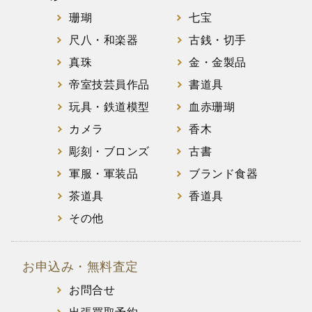
珊瑚
七宝
尺八・和楽器
古銭・切手
真珠
金・金製品
帝室技芸員作品
書道具
玩具・鉄道模型
血赤珊瑚
カメラ
香木
彫刻・ブロンズ
古書
軍服・軍装品
ブランド食器
茶道具
香道具
その他
お申込み・無料査定
お問合せ