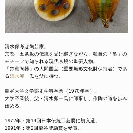
清水保考は陶芸家。
京都・五条坂の伝統を受け継ぎながら、独自の「亀」の
モチーフで知られる現代京焼の重要人物。
「鉄釉陶器」の人間国宝（重要無形文化財保持者）であ
る
清水卯一
氏を父に持つ。
龍谷大学文学部史学科卒業（1970年卒）。
大学卒業後、父・清水卯一氏に師事し、作陶の道を歩み
始める。
1972年：第19回日本伝統工芸展に初入選。
1991年：第2回龍谷奨励賞を受賞。