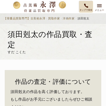
タップで発信
メニュー
【骨董品買取専門】古美術永澤
買取作家
洋画作家
須田剋太
須田剋太の作品買取・査
定
すだ こくた
作品の査定・評価について
須田剋太の作品を高く評価しております。
もし作品がお手元にございましたらぜひご相談