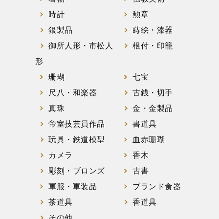
時計
勲章
銀製品
蒔絵・漆器
御所人形・市松人
根付・印籠
形
珊瑚
七宝
尺八・和楽器
古銭・切手
真珠
金・金製品
帝室技芸員作品
書道具
玩具・鉄道模型
血赤珊瑚
カメラ
香木
彫刻・ブロンズ
古書
軍服・軍装品
ブランド食器
茶道具
香道具
その他