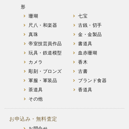
形
珊瑚
七宝
尺八・和楽器
古銭・切手
真珠
金・金製品
帝室技芸員作品
書道具
玩具・鉄道模型
血赤珊瑚
カメラ
香木
彫刻・ブロンズ
古書
軍服・軍装品
ブランド食器
茶道具
香道具
その他
お申込み・無料査定
お問合せ