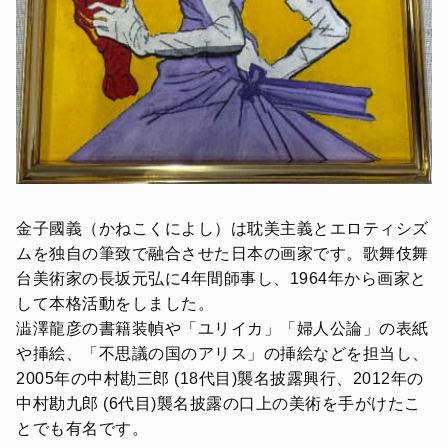
金子國義（かねこくによし）は耽美主義とエロティシズ
ムを独自の筆致で融合させた日本の画家です。歌舞伎舞
台美術家の長坂元弘に4年間師事し、1964年から画家と
して本格活動をしました。
澁澤龍彦の書籍装幀や「ユリイカ」「婦人公論」の表紙
や挿絵、「不思議の国のアリス」の挿絵などを担当し、
2005年の中村勘三郎 (18代目)襲名披露興行、2012年の
中村勘九郎 (6代目)襲名披露の口上の美術を手がけたこ
とでも有名です。