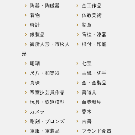
陶器・陶磁器
金工作品
着物
仏教美術
時計
勲章
銀製品
蒔絵・漆器
御所人形・市松人
根付・印籠
形
珊瑚
七宝
尺八・和楽器
古銭・切手
真珠
金・金製品
帝室技芸員作品
書道具
玩具・鉄道模型
血赤珊瑚
カメラ
香木
彫刻・ブロンズ
古書
軍服・軍装品
ブランド食器