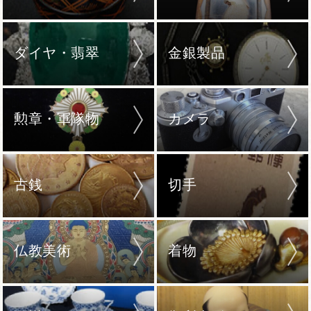
ダイヤ・翡翠
金銀製品
勲章・軍隊物
カメラ
古銭
切手
仏教美術
着物