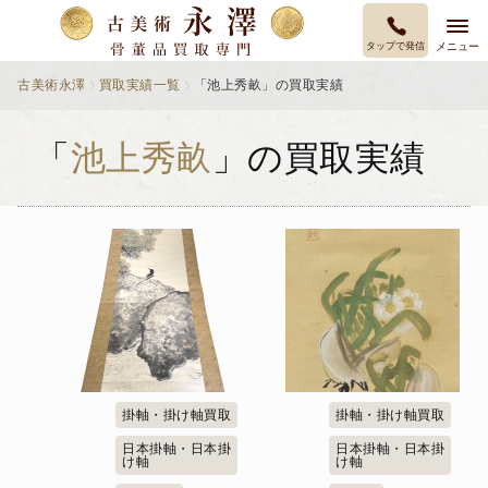
タップで発信
メニュー
古美術永澤
買取実績一覧
「池上秀畝」の買取実績
「
池上秀畝
」の買取実績
掛軸・掛け軸買取
掛軸・掛け軸買取
日本掛軸・日本掛
日本掛軸・日本掛
け軸
け軸