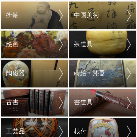
掛軸
中国美術
絵画
茶道具
陶磁器
蒔絵・漆器
古書
書道具
工芸品
根付