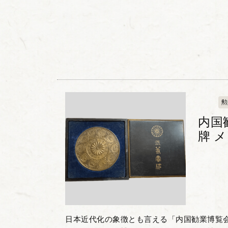
勲
内国
牌 
日本近代化の象徴とも言える「内国勧業博覧