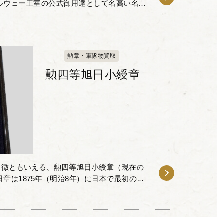
ルウェー王室の公式御用達として名高い名門
（J. Tostrup）」社が手掛けた、極めて精
勲章・軍隊物買取
勲四等旭日小綬章
象徴ともいえる、勲四等旭日小綬章（現在の
日章は1875年（明治8年）に日本で最初の勲
史を持ち、社会の様々な分野において顕著な