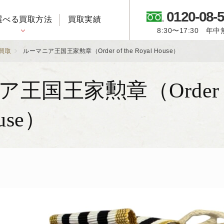
0120-08-
選べる買取方法
買取実績
8:30〜17:30 年
御所人形・市松人形
買取
ルーマニア王国王家勲章（Order of the Royal House）
王国王家勲章（Order of
ouse）