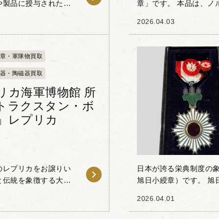
や製品に授与された栄
章」です。 本品は、ノ
十六葉菊紋を中心に、
ジュエラー「トストルップ
2026.04.03
巧な...
章・軍隊物買取
器・陶磁器買取
リカ海軍博物館 所
トラクスタン・ボ
」レプリカ
のレプリカをお譲りい
日本が誇る栄典制度の
と伝統を象徴する大変
旭日小綬章）です。 旭
物のオリジナルは、
章として制定された歴
2026.04.01
功績を挙げた...