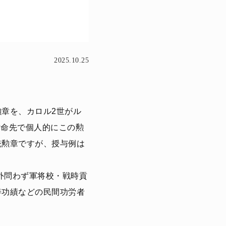
2025.10.25
章を、カロル2世がル
亡命先で個人的にこの勲
統勲章ですが、授与例は
外問わず軍将校・戦時貢
善功績などの民間功労者