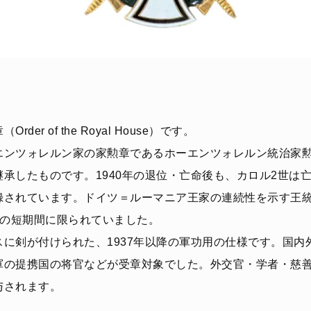
er of the Royal House）です。
エンツォレルン家の家勲章であるホーエンツォレルン統治家勲
承したものです。1940年の退位・亡命後も、カロル2世は
録されています。ドイツ＝ルーマニア王家の連続性を示す王
0年の短期間に限られていました。
に剣が付けられた、1937年以降の軍功用の仕様です。国内
軍の提携国の将官などが受章対象でした。外交官・学者・慈
与されます。