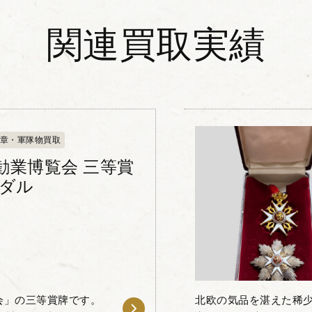
関連買取実績
章・軍隊物買取
勧業博覧会 三等賞
メダル
会」の三等賞牌です。
北欧の気品を湛えた稀