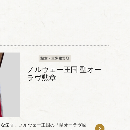
勲章・軍隊物買取
ノルウェー王国 聖オー
ラヴ勲章
少な栄誉、ノルウェー王国の「聖オーラヴ勲