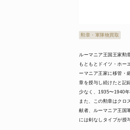
勲章・軍隊物買取
ルーマニア王国王家勲章（Ord
もともとドイツ・ホー
ーマニア王家に移管・継
章を授与し続けたと記
少なく、1935〜194
また、この勲章はクロス
献者、ルーマニア王国
には剣なしタイプが授