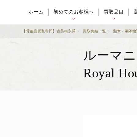
ホーム
初めてのお客様へ
買取品目
【骨董品買取専門】古美術永澤
買取実績一覧
勲章・軍隊物
ルーマニア
Royal H