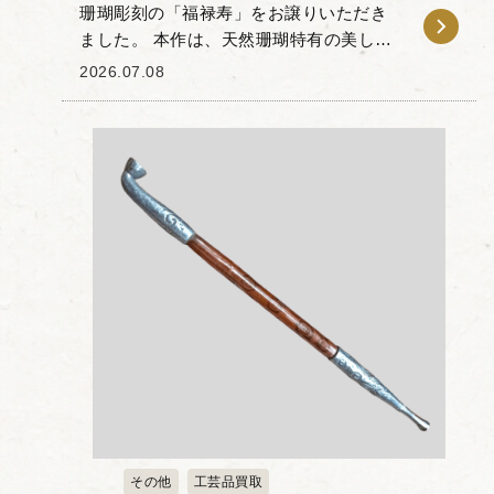
珊瑚彫刻の「福禄寿」をお譲りいただき
ました。 本作は、天然珊瑚特有の美しい
グラデーションや色合いを活かし、細部
2026.07.08
まで丁寧に彫り上げられた作品です。 穏
やかな表情や流れるような髭のライン、
衣服の柔らか...
その他
工芸品買取