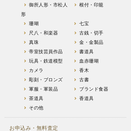
御所人形・市松人
根付・印籠
形
珊瑚
七宝
尺八・和楽器
古銭・切手
真珠
金・金製品
帝室技芸員作品
書道具
玩具・鉄道模型
血赤珊瑚
カメラ
香木
彫刻・ブロンズ
古書
軍服・軍装品
ブランド食器
茶道具
香道具
その他
お申込み・無料査定