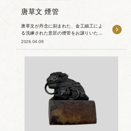
唐草文 煙管
唐草文が丹念に刻まれた、金工細工によ
る洗練された意匠の煙管をお譲りいただ
きました。 本作は、金属部分である吸口
2026.04.08
と雁首のみならず、羅宇（中間の竹筒部
分）にまで伸びやかな唐草文の意匠が施
されています。羅...