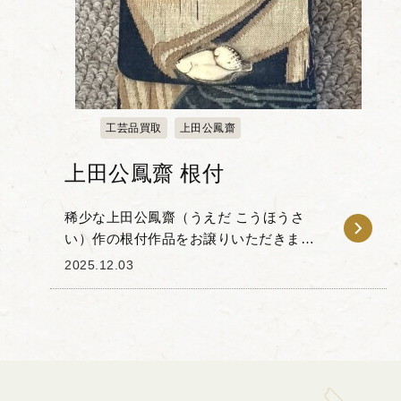
工芸品買取
上田公鳳齋
上田公鳳齋 根付
稀少な上田公鳳齋（うえだ こうほうさ
い）作の根付作品をお譲りいただきまし
た。公鳳齋は、明治期に活躍した、大阪
2025.12.03
根付を代表する名工の一人です。彼の作
品は、写実的でありながらも対象の持つ
生命力を捉えた、高い...