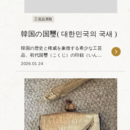
工芸品買取
韓国の国璽( 대한민국의 국새 )
韓国の歴史と権威を象徴する希少な工芸
品、初代国璽（こくじ）の印鈕（いんち
ゅう）をお譲りいただきました。 国璽と
2026.01.24
は国家の重要文書に用いられる公式な印
章のことで、今回のお品はその持ち手に
あたる「鈕」...