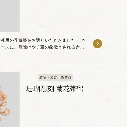
礼用の花嫁簪をお譲りいただきました。 本
ベースに、厄除けや子宝の象徴とされる赤い
チーフがあしらわれた婚礼調度品です。 歩
着物・和装小物買取
珊瑚彫刻 菊花帯留