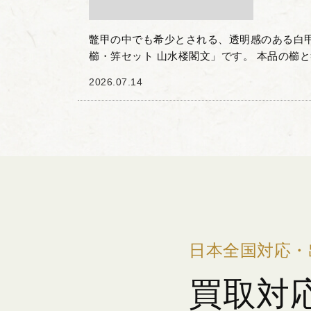
鼈甲の中でも希少とされる、透明感のある白
櫛・笄セット 山水楼閣文」です。 本品の櫛
水楼閣文」が彫り込まれており、細やかな細
2026.07.14
と楼閣が表現...
日本全国対応・
買取対