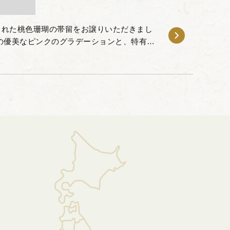
まれた桃色珊瑚の帯留をお譲りいただきまし
の優美なピンクのグラデーションと、特有の
た彫刻が印象的で、重なり合う花びらの一枚