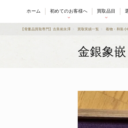
ホーム
初めてのお客様へ
買取品目
【骨董品買取専門】古美術永澤
買取実績一覧
着物・和装小
金銀象嵌