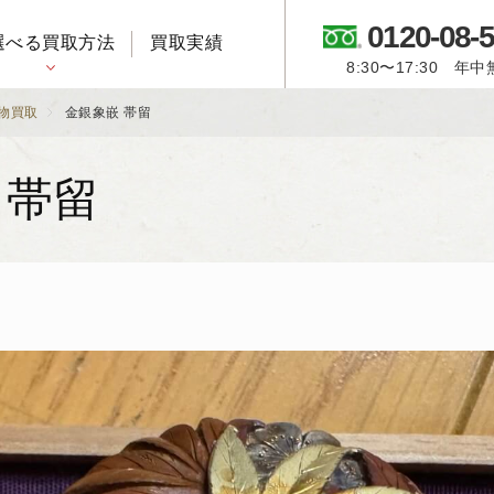
0120-08-
選べる買取方法
買取実績
8:30〜17:30 年
御所人形・市松人形
物買取
金銀象嵌 帯留
 帯留