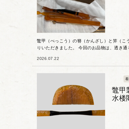
鼈甲（べっこう）の簪（かんざし）と笄（こ
りいただきました。 今回のお品物は、透き通
「白甲」や、黒と琥珀色の斑模様が目を惹く
2026.07.22
う）」が用いられた...
着
鼈甲
水楼