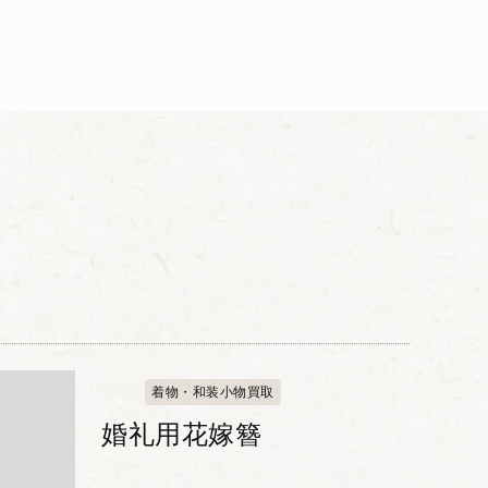
着物・和装小物買取
婚礼用花嫁簪