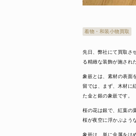
着物・和装小物買取
先日、弊社にて買取さ
る精緻な装飾が施され
象嵌とは、素材の表面
留では、まず、木材に
た金と銀の象嵌です。
桜の花は銀で、紅葉の
桜が夜空に浮かぶよう
象嵌は、単に金属をは