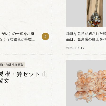
うがい）の一式をお譲
繊細な意匠が施された婚
るような飴色が特徴の
品は、金属製の細工を
「茨布甲（ばらふこ
珊瑚風の装飾や金色のモ
2026.07.17
くたびに細や...
物・和装小物買取
製 櫛・笄セット 山
閣文