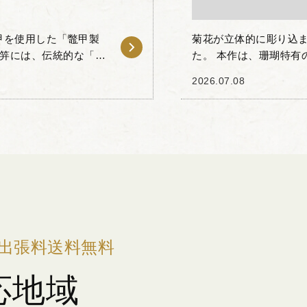
甲を使用した「鼈甲製
菊花が立体的に彫り込
と笄には、伝統的な「山
た。 本作は、珊瑚特有
工によって自然の風景
艶やかな質感を活かし
2026.07.08
一枚も丁寧に表現...
出張料送料無料
応地域