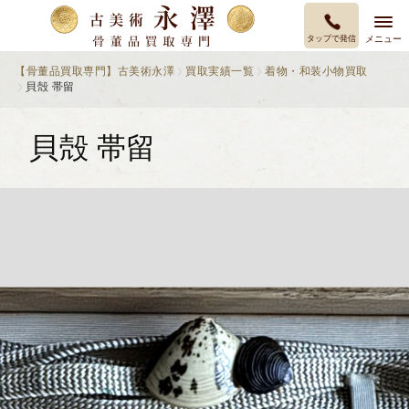
タップで発信
メニュー
【骨董品買取専門】古美術永澤
買取実績一覧
着物・和装小物買取
貝殻 帯留
貝殻 帯留