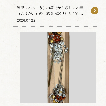
鼈甲（べっこう）の簪（かんざし）と笄
（こうがい）の一式をお譲りいただきま
した。 今回のお品物は、透き通るような
2026.07.22
飴色が特徴の「白甲」や、黒と琥珀色の
斑模様が目を惹く「茨布甲（ばらふこ
う）」が用いられた...