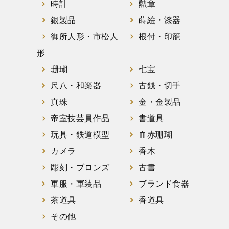
時計
勲章
銀製品
蒔絵・漆器
御所人形・市松人
根付・印籠
形
珊瑚
七宝
尺八・和楽器
古銭・切手
真珠
金・金製品
帝室技芸員作品
書道具
玩具・鉄道模型
血赤珊瑚
カメラ
香木
彫刻・ブロンズ
古書
軍服・軍装品
ブランド食器
茶道具
香道具
その他