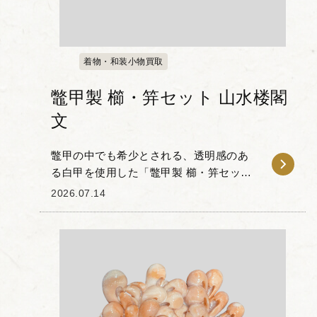
着物・和装小物買取
鼈甲製 櫛・笄セット 山水楼閣
文
鼈甲の中でも希少とされる、透明感のあ
る白甲を使用した「鼈甲製 櫛・笄セット
山水楼閣文」です。 本品の櫛と笄には、
2026.07.14
伝統的な「山水楼閣文」が彫り込まれて
おり、細やかな細工によって自然の風景
と楼閣が表現...