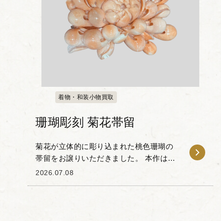
着物・和装小物買取
珊瑚彫刻 菊花帯留
菊花が立体的に彫り込まれた桃色珊瑚の
帯留をお譲りいただきました。 本作は、
珊瑚特有の優美なピンクのグラデーショ
2026.07.08
ンと、特有の艶やかな質感を活かした彫
刻が印象的で、重なり合う花びらの一枚
一枚も丁寧に表現...