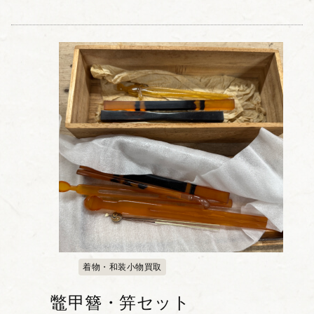
着物・和装小物買取
鼈甲簪・笄セット