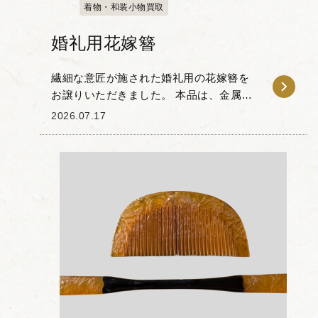
着物・和装小物買取
婚礼用花嫁簪
繊細な意匠が施された婚礼用の花嫁簪を
お譲りいただきました。 本品は、金属製
の細工をベースに、厄除けや子宝の象徴
2026.07.17
とされる赤い珊瑚風の装飾や金色のモチ
ーフがあしらわれた婚礼調度品です。 歩
くたびに細や...