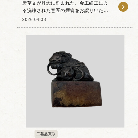
唐草文が丹念に刻まれた、金工細工によ
る洗練された意匠の煙管をお譲りいただ
きました。 本作は、金属部分である吸口
2026.04.08
と雁首のみならず、羅宇（中間の竹筒部
分）にまで伸びやかな唐草文の意匠が施
されています。羅...
工芸品買取