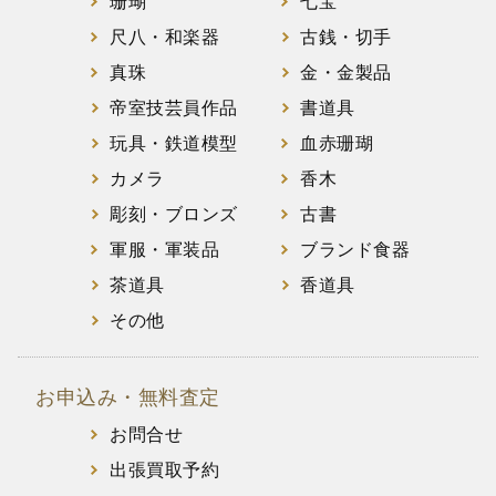
珊瑚
七宝
尺八・和楽器
古銭・切手
真珠
金・金製品
帝室技芸員作品
書道具
玩具・鉄道模型
血赤珊瑚
カメラ
香木
彫刻・ブロンズ
古書
軍服・軍装品
ブランド食器
茶道具
香道具
その他
お申込み・無料査定
お問合せ
出張買取予約