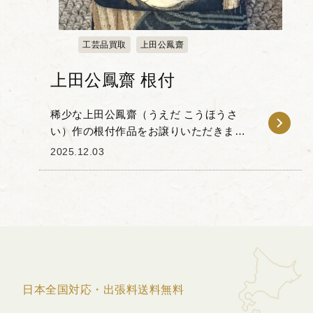
工芸品買取
上田公鳳齋
上田公鳳齋 根付
稀少な上田公鳳齋（うえだ こうほうさ
い）作の根付作品をお譲りいただきまし
た。公鳳齋は、明治期に活躍した、大阪
2025.12.03
根付を代表する名工の一人です。彼の作
品は、写実的でありながらも対象の持つ
生命力を捉えた、高い...
日本全国対応・出張料送料無料