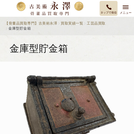
タップで発信
メニュー
【骨董品買取専門】古美術永澤
買取実績一覧
工芸品買取
金庫型貯金箱
金庫型貯金箱