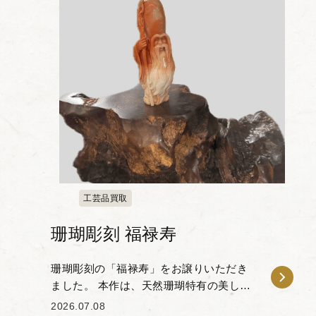
工芸品買取
珊瑚彫刻 福禄寿
珊瑚彫刻の「福禄寿」をお譲りいただき
ました。 本作は、天然珊瑚特有の美しい
グラデーションや色合いを活かし、細部
2026.07.08