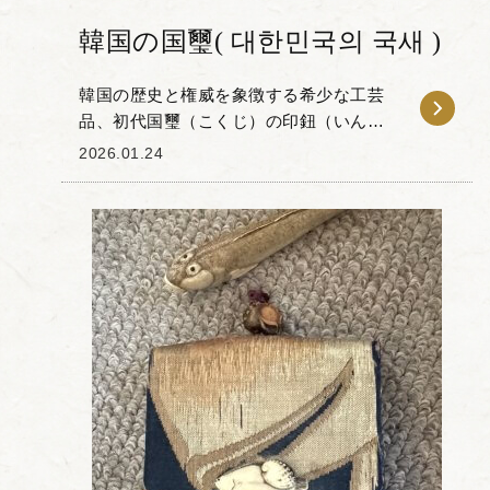
韓国の国璽( 대한민국의 국새 )
韓国の歴史と権威を象徴する希少な工芸
品、初代国璽（こくじ）の印鈕（いんち
ゅう）をお譲りいただきました。 国璽と
2026.01.24
は国家の重要文書に用いられる公式な印
章のことで、今回のお品はその持ち手に
あたる「鈕」...