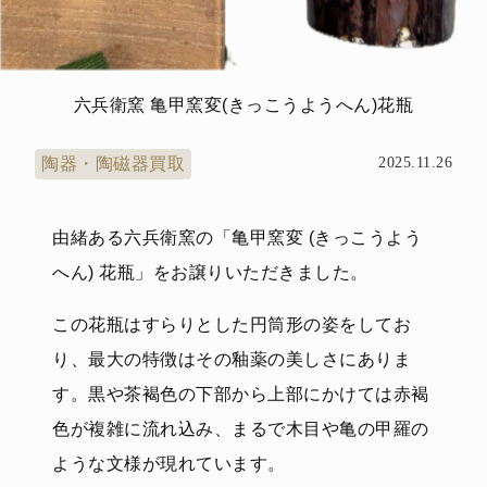
六兵衛窯 亀甲窯変(きっこうようへん)花瓶
陶器・陶磁器買取
2025.11.26
由緒ある六兵衛窯の「亀甲窯変 (きっこうよう
へん) 花瓶」をお譲りいただきました。
この花瓶はすらりとした円筒形の姿をしてお
り、最大の特徴はその釉薬の美しさにありま
す。黒や茶褐色の下部から上部にかけては赤褐
色が複雑に流れ込み、まるで木目や亀の甲羅の
ような文様が現れています。