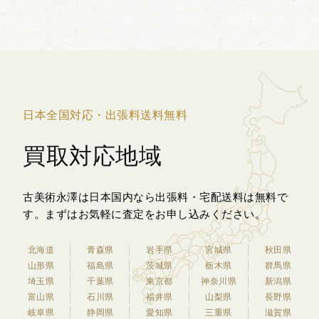
です。本作は木菟のモチーフが配された
作品で、朱赤の地色...
日本全国対応・出張料送料無料
買取対応地域
古美術永澤は日本国内なら出張料・宅配送料は無料で
す。
まずはお気軽に査定をお申し込みください。
北海道
青森県
岩手県
宮城県
秋田県
山形県
福島県
茨城県
栃木県
群馬県
埼玉県
千葉県
東京都
神奈川県
新潟県
富山県
石川県
福井県
山梨県
長野県
岐阜県
静岡県
愛知県
三重県
滋賀県