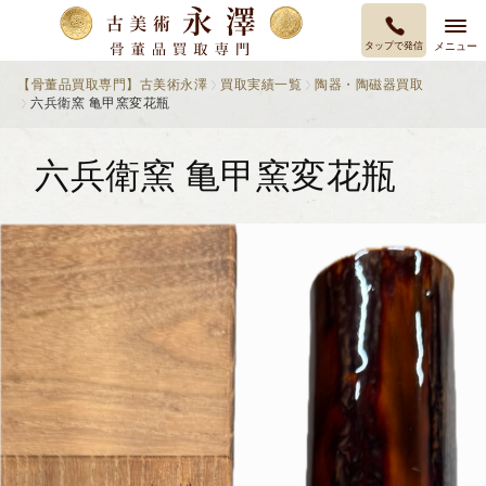
タップで発信
メニュー
【骨董品買取専門】古美術永澤
買取実績一覧
陶器・陶磁器買取
六兵衛窯 亀甲窯変花瓶
六兵衛窯 亀甲窯変花瓶