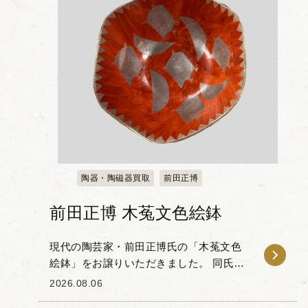
陶器・陶磁器買取
前田正博
前田正博 木菟文色絵鉢
現代の陶芸家・前田正博氏の「木菟文色
絵鉢」をお譲りいただきました。 同氏
は、色絵とグラフィカルな現代的意匠を
2026.08.06
組み合わせた独自の作風で知られる作家