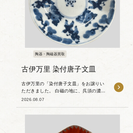
陶器・陶磁器買取
古伊万里 染付唐子文皿
古伊万里の「染付唐子文皿」をお譲りい
ただきました。 白磁の地に、呉須の濃淡
を用いて唐子の姿が描かれた作品です。
2026.08.07
唐子文は中国の子供たちが遊ぶ様子をモ
チーフにした絵柄で、子孫繁栄や家運隆
盛を願う吉祥文様...