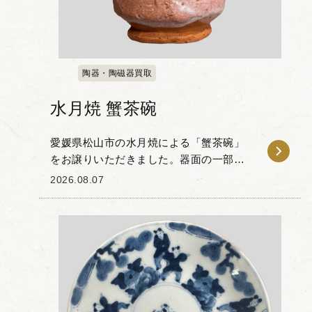
陶器・陶磁器買取
水月焼 蟹茶碗
愛媛県松山市の水月焼による「蟹茶碗」
をお譲りいただきました。器面の一部を
削り取った造形の中に、繊細な蟹の立体
2026.08.07
彫刻が施されたお品物です。 水月焼は初
代・好川恒方が確立した蟹の立体細工で
知られ、甲羅の色...