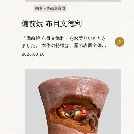
陶器・陶磁器買取
備前焼 布目文徳利
「備前焼 布目文徳利」をお譲りいただき
ました。 本作の特徴は、器の表面全体に
施された「布目」の技法にあります。成
2026.08.10
形時に布を押し当てることで生まれる布
目の文様が、釉薬を使わず土と炎で焼き
上げる備前焼の...