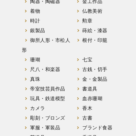
陶器・陶磁器
金工作品
着物
仏教美術
時計
勲章
銀製品
蒔絵・漆器
御所人形・市松人
根付・印籠
形
珊瑚
七宝
尺八・和楽器
古銭・切手
真珠
金・金製品
帝室技芸員作品
書道具
玩具・鉄道模型
血赤珊瑚
カメラ
香木
彫刻・ブロンズ
古書
軍服・軍装品
ブランド食器