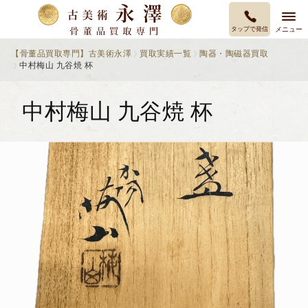
タップで発信
メニュー
【骨董品買取専門】古美術永澤
買取実績一覧
陶器・陶磁器買取
中村梅山 九谷焼 杯
中村梅山 九谷焼 杯