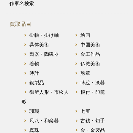
作家名検索
買取品目
掛軸・掛け軸
絵画
具体美術
中国美術
陶器・陶磁器
金工作品
着物
仏教美術
時計
勲章
銀製品
蒔絵・漆器
御所人形・市松人
根付・印籠
形
珊瑚
七宝
尺八・和楽器
古銭・切手
真珠
金・金製品