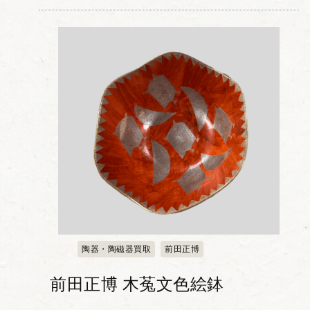
唐子文は中国の子供たちが遊ぶ様子をモ
チーフにした絵柄で、子孫繁栄や家運隆
盛を願う吉祥文様...
陶器・陶磁器買取
前田正博
前田正博 木菟文色絵鉢