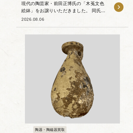
現代の陶芸家・前田正博氏の「木菟文色
絵鉢」をお譲りいただきました。 同氏
は、色絵とグラフィカルな現代的意匠を
2026.08.06
組み合わせた独自の作風で知られる作家
です。本作は木菟のモチーフが配された
作品で、朱赤の地色...
陶器・陶磁器買取