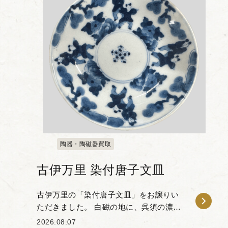
陶器・陶磁器買取
古伊万里 染付唐子文皿
古伊万里の「染付唐子文皿」をお譲りい
ただきました。 白磁の地に、呉須の濃淡
を用いて唐子の姿が描かれた作品です。
2026.08.07