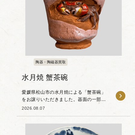
陶器・陶磁器買取
水月焼 蟹茶碗
愛媛県松山市の水月焼による「蟹茶碗」
をお譲りいただきました。器面の一部を
削り取った造形の中に、繊細な蟹の立体
2026.08.07
彫刻が施されたお品物です。 水月焼は初
代・好川恒方が確立した蟹の立体細工で
知られ、甲羅の色...