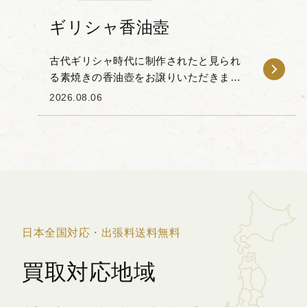
ギリシャ香油壺
古代ギリシャ時代に制作されたと見られ
る素焼きの香油壺をお譲りいただきまし
た。 下部が丸みを帯びた洋梨状のシルエ
2026.08.06
ットと、平らなディスク状の口縁部が特
徴的で、首元には小さな取っ手が取り付
けられています。...
日本全国対応・出張料送料無料
買取対応地域