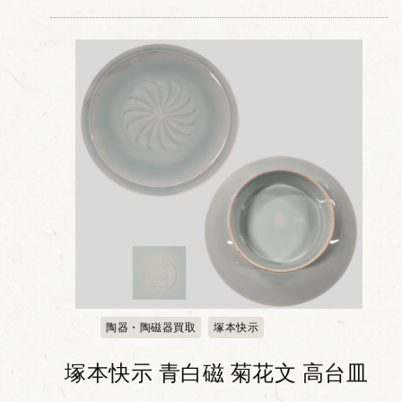
時代の歌人である三十六歌仙がきめ細か
く描き込まれた盃です。 同氏の得意とし
た金...
陶器・陶磁器買取
塚本快示
塚本快示 青白磁 菊花文 高台皿