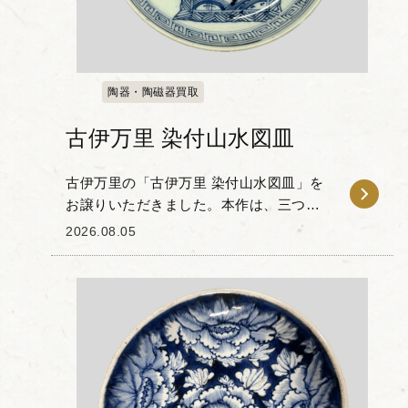
陶器・陶磁器買取
古伊万里 染付山水図皿
古伊万里の「古伊万里 染付山水図皿」を
お譲りいただきました。本作は、三つの
四角い絵窓を連ねるように配置した構図
2026.08.05
が特徴的なお皿です。 それぞれの窓の中
には、山水図や波涛文などが巧みな筆遣
いで細やかに描...