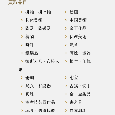
買取品目
掛軸・掛け軸
絵画
具体美術
中国美術
陶器・陶磁器
金工作品
着物
仏教美術
時計
勲章
銀製品
蒔絵・漆器
御所人形・市松人
根付・印籠
形
珊瑚
七宝
尺八・和楽器
古銭・切手
真珠
金・金製品
帝室技芸員作品
書道具
玩具・鉄道模型
血赤珊瑚