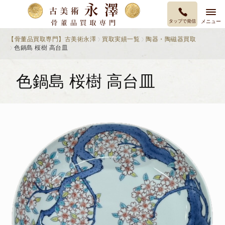
タップで発信
メニュー
【骨董品買取専門】古美術永澤
買取実績一覧
陶器・陶磁器買取
色鍋島 桜樹 高台皿
色鍋島 桜樹 高台皿