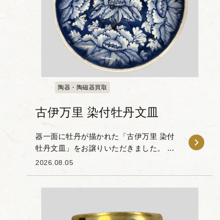
陶器・陶磁器買取
古伊万里 染付牡丹文皿
器一面に牡丹が描かれた「古伊万里 染付
牡丹文皿」をお譲りいただきました。 藍
色の濃淡を用いて表現されたこの皿は、
2026.08.05
江戸時代の職人技が垣間見える一品で
す。背景を深い青色で塗りつぶすこと
で、主役である白い...