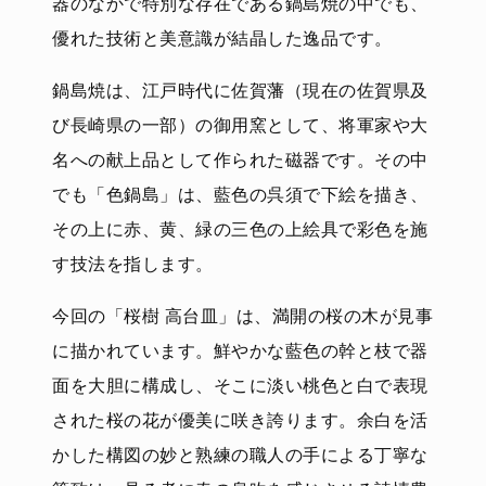
器のなかで特別な存在である鍋島焼の中でも、
優れた技術と美意識が結晶した逸品です。
鍋島焼は、江戸時代に佐賀藩（現在の佐賀県及
び長崎県の一部）の御用窯として、将軍家や大
名への献上品として作られた磁器です。その中
でも「色鍋島」は、藍色の呉須で下絵を描き、
その上に赤、黄、緑の三色の上絵具で彩色を施
す技法を指します。
今回の「桜樹 高台皿」は、満開の桜の木が見事
に描かれています。鮮やかな藍色の幹と枝で器
面を大胆に構成し、そこに淡い桃色と白で表現
された桜の花が優美に咲き誇ります。余白を活
かした構図の妙と熟練の職人の手による丁寧な