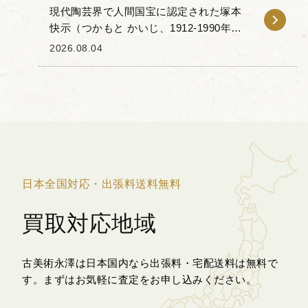
現代陶芸界で人間国宝に認定された塚本
快示（つかもと かいじ、1912-1990年）
の「青白磁 菊花文 高台皿」をお譲りいた
2026.08.04
だきました。 本作は、同氏の代名詞とも
言える清澄な青白磁の色調が特徴です。
そ...
日本全国対応・出張料送料無料
買取対応地域
古美術永澤は日本国内なら出張料・宅配送料は無料で
す。
まずはお気軽に査定をお申し込みください。