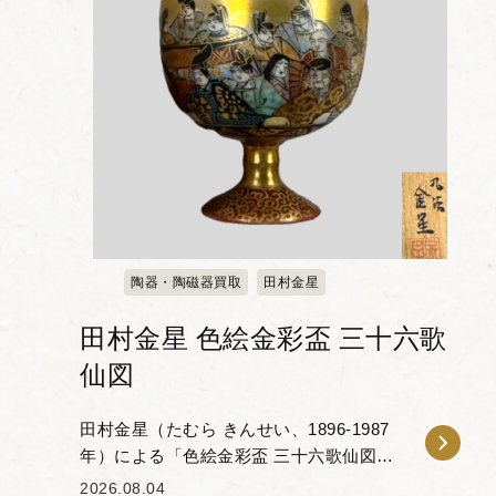
陶器・陶磁器買取
田村金星
田村金星 色絵金彩盃 三十六歌
仙図
田村金星（たむら きんせい、1896-1987
年）による「色絵金彩盃 三十六歌仙図」
をお譲りいただきました。本作は、平安
2026.08.04