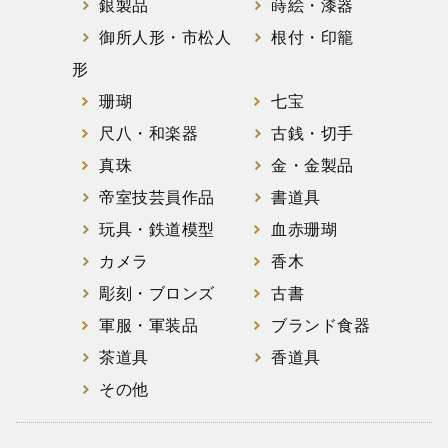
銀製品
蒔絵・漆器
御所人形・市松人
根付・印籠
形
珊瑚
七宝
尺八・和楽器
古銭・切手
真珠
金・金製品
帝室技芸員作品
書道具
玩具・鉄道模型
血赤珊瑚
カメラ
香木
彫刻・ブロンズ
古書
軍服・軍装品
ブランド食器
茶道具
香道具
その他