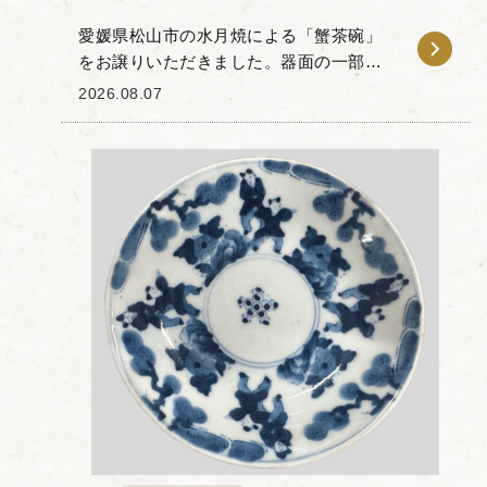
愛媛県松山市の水月焼による「蟹茶碗」
をお譲りいただきました。器面の一部を
削り取った造形の中に、繊細な蟹の立体
2026.08.07
彫刻が施されたお品物です。 水月焼は初
代・好川恒方が確立した蟹の立体細工で
知られ、甲羅の色...