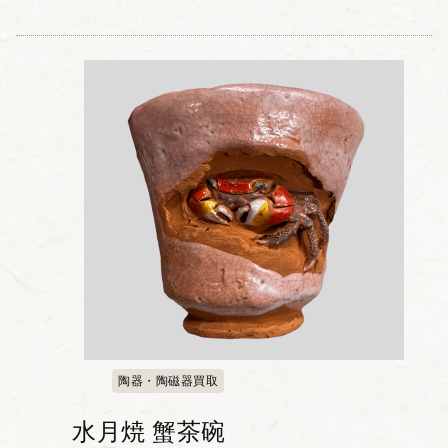
陶器・陶磁器買取
水月焼 蟹茶碗