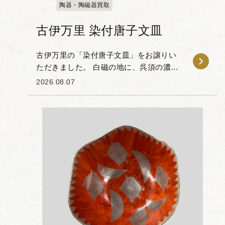
陶器・陶磁器買取
古伊万里 染付唐子文皿
古伊万里の「染付唐子文皿」をお譲りい
ただきました。 白磁の地に、呉須の濃淡
を用いて唐子の姿が描かれた作品です。
2026.08.07
唐子文は中国の子供たちが遊ぶ様子をモ
チーフにした絵柄で、子孫繁栄や家運隆
盛を願う吉祥文様...