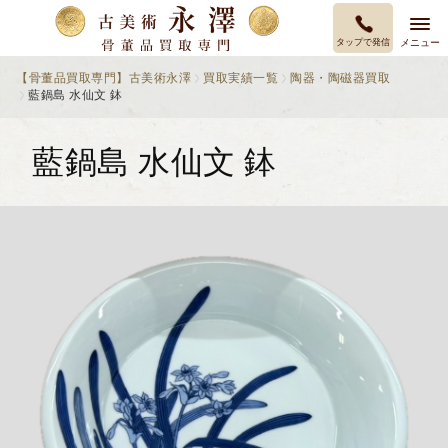
タップで発信
メニュー
【骨董品買取専門】古美術永澤
買取実績一覧
陶器・陶磁器買取
藍鍋島 水仙文 鉢
藍鍋島 水仙文 鉢