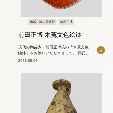
陶器・陶磁器買取
前田正博
前田正博 木菟文色絵鉢
現代の陶芸家・前田正博氏の「木菟文色
絵鉢」をお譲りいただきました。 同氏
は、色絵とグラフィカルな現代的意匠を
2026.08.06
組み合わせた独自の作風で知られる作家
です。本作は木菟のモチーフが配された
作品で、朱赤の地色...