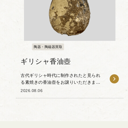
陶器・陶磁器買取
ギリシャ香油壺
古代ギリシャ時代に制作されたと見られ
る素焼きの香油壺をお譲りいただきまし
た。 下部が丸みを帯びた洋梨状のシルエ
2026.08.06
ットと、平らなディスク状の口縁部が特
徴的で、首元には小さな取っ手が取り付
けられています。...