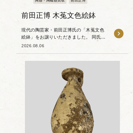
陶器・陶磁器買取
前田正博
前田正博 木菟文色絵鉢
現代の陶芸家・前田正博氏の「木菟文色
絵鉢」をお譲りいただきました。 同氏
は、色絵とグラフィカルな現代的意匠を
2026.08.06
組み合わせた独自の作風で知られる作家
です。本作は木菟のモチーフが配された
作品で、朱赤の地色...