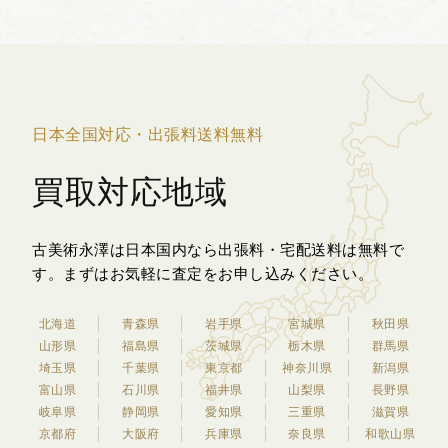
で、主役である白い...
日本全国対応・出張料送料無料
買取対応地域
古美術永澤は日本国内なら出張料・宅配送料は無料で
す。
まずはお気軽に査定をお申し込みください。
北海道
青森県
岩手県
宮城県
秋田県
山形県
福島県
茨城県
栃木県
群馬県
埼玉県
千葉県
東京都
神奈川県
新潟県
富山県
石川県
福井県
山梨県
長野県
岐阜県
静岡県
愛知県
三重県
滋賀県
京都府
大阪府
兵庫県
奈良県
和歌山県