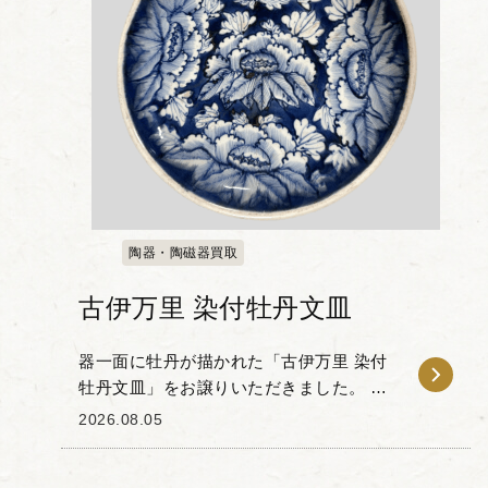
陶器・陶磁器買取
古伊万里 染付牡丹文皿
器一面に牡丹が描かれた「古伊万里 染付
牡丹文皿」をお譲りいただきました。 藍
色の濃淡を用いて表現されたこの皿は、
2026.08.05
江戸時代の職人技が垣間見える一品で
す。背景を深い青色で塗りつぶすこと