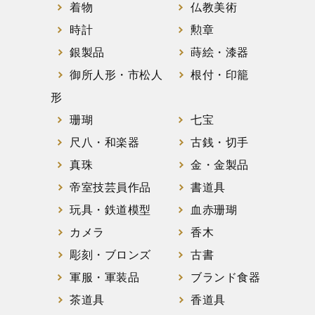
着物
仏教美術
時計
勲章
銀製品
蒔絵・漆器
御所人形・市松人
根付・印籠
形
珊瑚
七宝
尺八・和楽器
古銭・切手
真珠
金・金製品
帝室技芸員作品
書道具
玩具・鉄道模型
血赤珊瑚
カメラ
香木
彫刻・ブロンズ
古書
軍服・軍装品
ブランド食器
茶道具
香道具