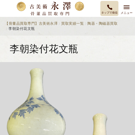
タップで発信
メニュー
【骨董品買取専門】古美術永澤
買取実績一覧
陶器・陶磁器買取
李朝染付花文瓶
李朝染付花文瓶