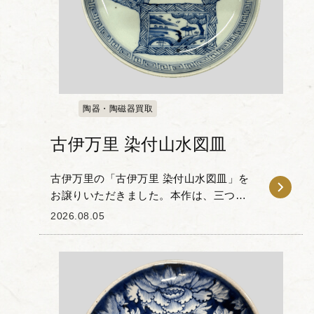
陶器・陶磁器買取
古伊万里 染付山水図皿
古伊万里の「古伊万里 染付山水図皿」を
お譲りいただきました。本作は、三つの
四角い絵窓を連ねるように配置した構図
2026.08.05
が特徴的なお皿です。 それぞれの窓の中
には、山水図や波涛文などが巧みな筆遣
いで細やかに描...