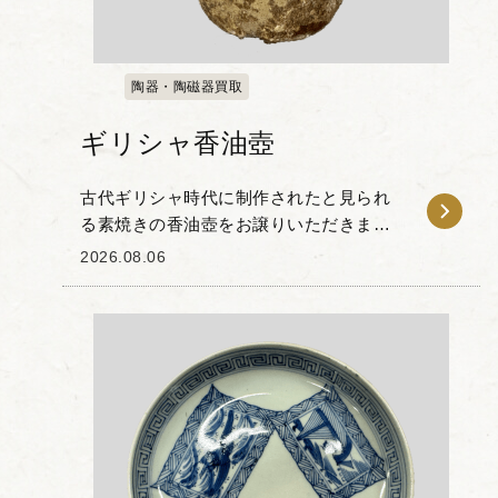
陶器・陶磁器買取
ギリシャ香油壺
古代ギリシャ時代に制作されたと見られ
る素焼きの香油壺をお譲りいただきまし
た。 下部が丸みを帯びた洋梨状のシルエ
2026.08.06
ットと、平らなディスク状の口縁部が特
徴的で、首元には小さな取っ手が取り付
けられています。...