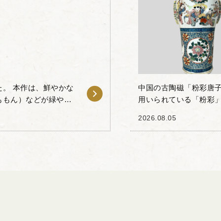
。 本作は、鮮やかな
中国の古陶磁「粉彩唐子
ももん）などが緑や褐
用いられている「粉彩
た肩のラインから足元
絵付技法の一種で、滑
2026.08.05
にしています。 ...