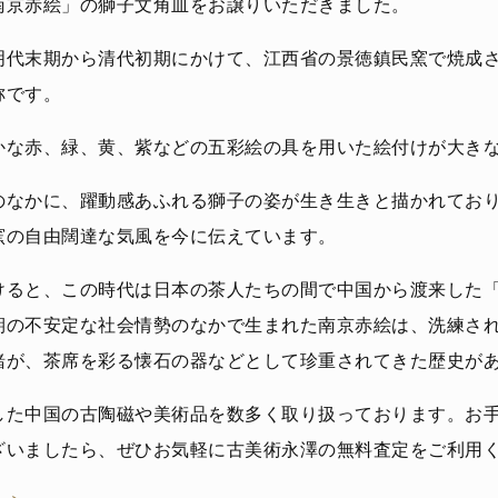
南京赤絵」の獅子文角皿をお譲りいただきました。
明代末期から清代初期にかけて、江西省の景徳鎮民窯で焼成
称です。
かな赤、緑、黄、紫などの五彩絵の具を用いた絵付けが大き
のなかに、躍動感あふれる獅子の姿が生き生きと描かれてお
窯の自由闊達な気風を今に伝えています。
けると、この時代は日本の茶人たちの間で中国から渡来した
期の不安定な社会情勢のなかで生まれた南京赤絵は、洗練さ
緒が、茶席を彩る懐石の器などとして珍重されてきた歴史が
した中国の古陶磁や美術品を数多く取り扱っております。お
ざいましたら、ぜひお気軽に古美術永澤の無料査定をご利用