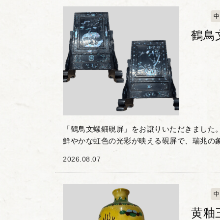
中
鶴鳥
「鶴鳥文螺鈿硯屏」をお譲りいただきました。
鮮やかな虹色の光彩が映える硯屏で、瑞兆の
姿や、花木に佇む小鳥といった吉祥文様が施さ
2026.08.07
は、書卓で墨...
中
黄釉