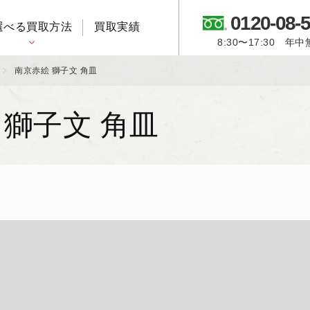
0120-08-
選べる買取方法
買取実績
8:30〜17:30 年
御所人形・市松人形
南京赤絵 獅子文 角皿
 獅子文 角皿