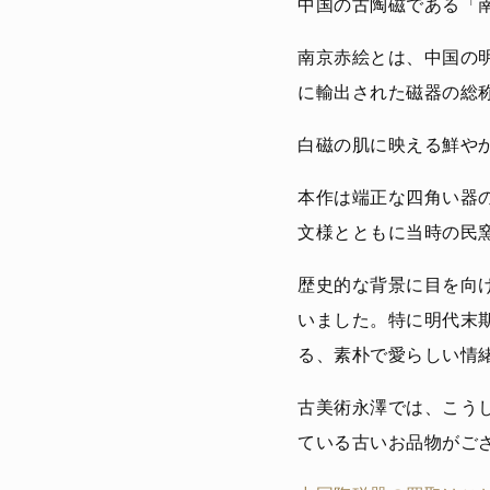
中国の古陶磁である「
南京赤絵とは、中国の
に輸出された磁器の総
白磁の肌に映える鮮や
本作は端正な四角い器
文様とともに当時の民
歴史的な背景に目を向
いました。特に明代末
る、素朴で愛らしい情
古美術永澤では、こう
ている古いお品物がご