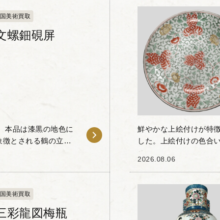
国美術買取
文螺鈿硯屏
 本品は漆黒の地色に
鮮やかな上絵付けが特
象徴とされる鶴の立ち
した。上絵付けの色合い
れています。 硯屏と
磁の素地に赤や緑、黄
2026.08.06
描かれています。...
国美術買取
三彩龍図梅瓶