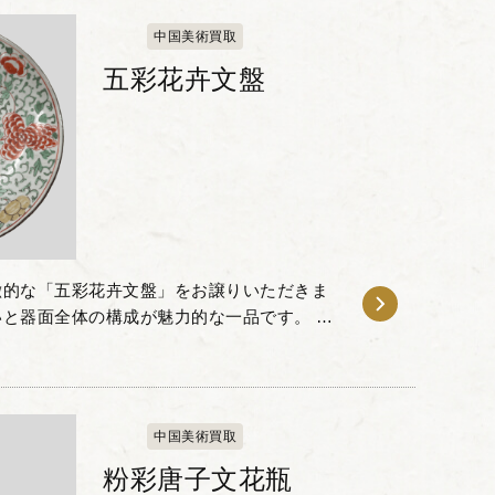
中国美術買取
五彩花卉文盤
徴的な「五彩花卉文盤」をお譲りいただきま
と器面全体の構成が魅力的な一品です。 白
などの彩料を用い、盤全体に花卉唐草文様が
中国美術買取
粉彩唐子文花瓶