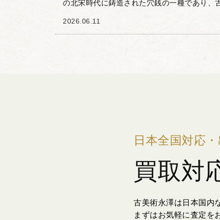
の北宋時代に鋳造された穴銭の一種であり、
も人気の高いお品物です。 この古銭の特徴は
2026.06.11
観通宝」の文字に...
日本全国対応・
買取対
古美術永澤は日本国内
まずはお気軽に査定を