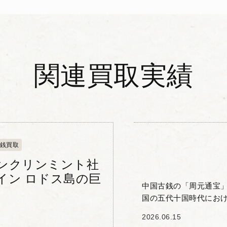
関連買取実績
銭買取
ンクリンミント社
イン ロドス島の巨
中国古銭の「周元通宝」
国の五代十国時代におけ
行された円形方孔の青銅
2026.06.15
武一宗の...