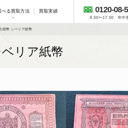
0120-08-
選べる買取方法
買取実績
8:30〜17:30 年
御所人形・市松人形
古紙幣 シベリア紙幣
シベリア紙幣