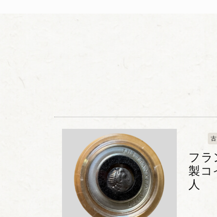
古
フラ
製コ
人