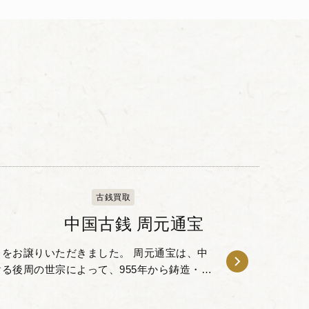
古銭買取
中国古銭 周元通宝
をお譲りいただきました。 周元通宝は、中
る後周の世宗によって、955年から鋳造・発
貨です。 当時の過酷な仏教弾圧である「三