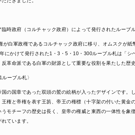
いただきました。
ア臨時政府（コルチャック政府）によって発行されたルーブ
政権が白軍政権であるコルチャック政府に移り、オムスクが紙
20年にかけて発行された1・3・5・10・300ルーブル札は「
。反革命派である白軍の財源として重要な役割を果たした歴
: 1ルーブル札〉
帝国の国章であった双頭の鷲の絵柄が入ったデザインです。
、王権と帝権を表す王笏、帝王の権標（十字架の付いた黄金
いうモチーフの歴史は長く、皇帝の権威と東西の一体性を象
がれています。