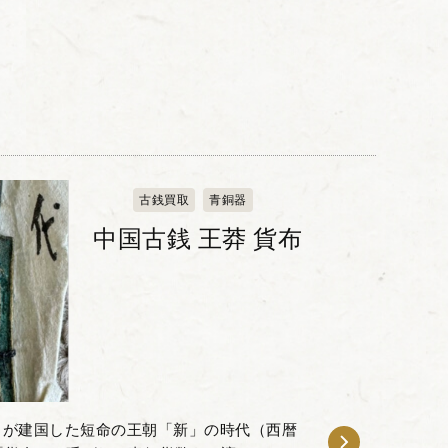
古銭買取
青銅器
中国古銭 王莽 貨布
）が建国した短命の王朝「新」の時代（西暦