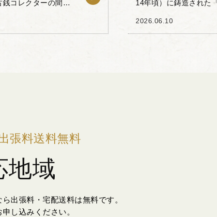
古銭コレクターの間で
14年頃）に鋳造された
、表面に配された「大
きました。 貨布の形状
2026.06.10
流れを汲んでお...
出張料送料無料
応地域
なら出張料・宅配送料は無料です。
お申し込みください。