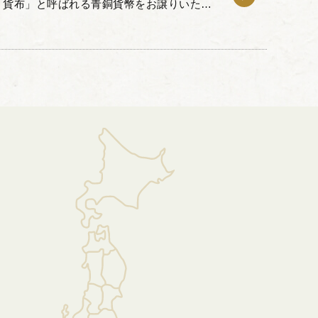
「貨布」と呼ばれる青銅貨幣をお譲りいただ
は古代の農耕具である鋤の形を模した布貨の