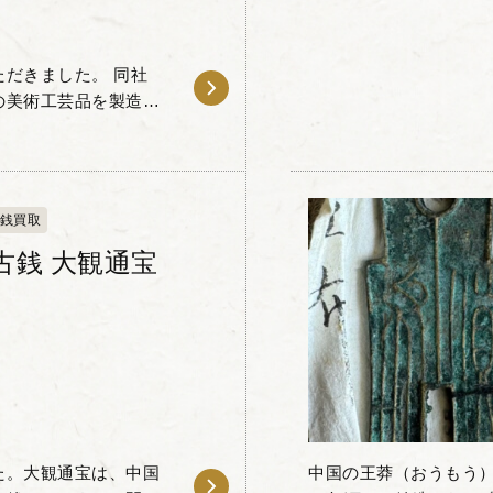
だきました。 同社
の美術工芸品を製造・
とする会社です。 本
銭買取
古銭 大観通宝
た。大観通宝は、中国
中国の王莽（おうもう