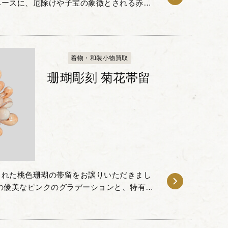
ベースに、厄除けや子宝の象徴とされる赤い
チーフがあしらわれた婚礼調度品です。 歩
着物・和装小物買取
珊瑚彫刻 菊花帯留
まれた桃色珊瑚の帯留をお譲りいただきまし
の優美なピンクのグラデーションと、特有の
た彫刻が印象的で、重なり合う花びらの一枚