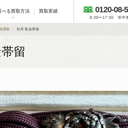
0120-08-
選べる買取方法
買取実績
8:30〜17:30 年
御所人形・市松人形
物買取
牡丹 彫金帯留
金帯留