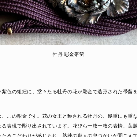
牡丹 彫金帯留
い紫色の組紐に、堂々たる牡丹の花が彫金で造形された帯留
は、この彫金です。花の女王と称される牡丹の、幾重にも重
れる表現で彫り出されています。花びら一枚一枚の表情、葉
わたるこだわりが感じられ、熟練の職人の息づかいが聞こえ