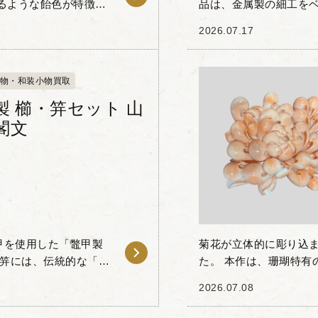
るような飴色が特徴の
品は、金属製の細工を
「茨布甲（ばらふこ
珊瑚風の装飾や金色のモ
2026.07.17
くたびに細や...
物・和装小物買取
製 櫛・笄セット 山
閣文
甲を使用した「鼈甲製
菊花が立体的に彫り込
と笄には、伝統的な「山
た。 本作は、珊瑚特有
工によって自然の風景
艶やかな質感を活かし
2026.07.08
一枚も丁寧に表現...