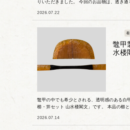
りいただきました。 今回のお品物は、透き通
「白甲」や、黒と琥珀色の斑模様が目を惹く
2026.07.22
う）」が用いられた...
着
鼈甲
水楼
鼈甲の中でも希少とされる、透明感のある白
櫛・笄セット 山水楼閣文」です。 本品の櫛
水楼閣文」が彫り込まれており、細やかな細
2026.07.14
と楼閣が表現...