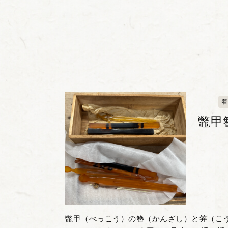
着
鼈甲
鼈甲（べっこう）の簪（かんざし）と笄（こ