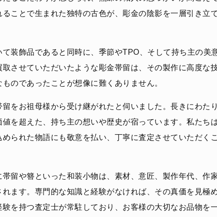
れることで生まれた独特の古色が、彫金の陰影を一層引き立
いて装飾品であると同時に、季節やTPO、そして持ち主の美
買取させていただいたような彫金帯留は、その製作に高度な
なものであったことが想像に難くありません。
帯留をお祖母様から受け継がれたと伺いました。長きにわた
価値を超えた、持ち主の想いや歴史が宿っています。私たち
込められた物語にも敬意を払い、丁寧に査定させていただく
に帯留や簪といった和装小物は、素材、意匠、製作年代、作
されます。専門的な知識と経験がなければ、その真価を見極
経験を持つ査定士が常駐しており、お客様の大切なお品物を