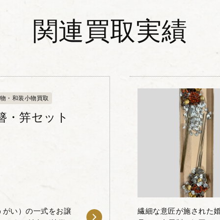
関連買取実績
物・和装小物買取
簪・笄セット
うがい）の一式をお譲
繊細な意匠が施された婚