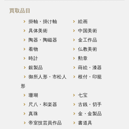
買取品目
掛軸・掛け軸
絵画
具体美術
中国美術
陶器・陶磁器
金工作品
着物
仏教美術
時計
勲章
銀製品
蒔絵・漆器
御所人形・市松人
根付・印籠
形
珊瑚
七宝
尺八・和楽器
古銭・切手
真珠
金・金製品
帝室技芸員作品
書道具