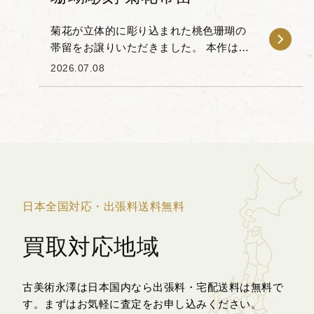
菊花が立体的に彫り込まれた桃色珊瑚の
帯留をお譲りいただきました。 本作は、
珊瑚特有の優美なピンクのグラデーショ
2026.07.08
ンと、特有の艶やかな質感を活かした彫
刻が印象的で、重なり合う花びらの一枚
一枚も丁寧に表現...
日本全国対応・出張料送料無料
買取対応地域
古美術永澤は日本国内なら出張料・宅配送料は無料で
す。
まずはお気軽に査定をお申し込みください。