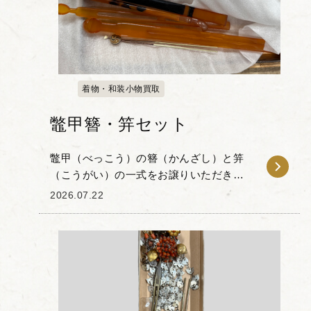
着物・和装小物買取
鼈甲簪・笄セット
鼈甲（べっこう）の簪（かんざし）と笄
（こうがい）の一式をお譲りいただきま
した。 今回のお品物は、透き通るような
2026.07.22
飴色が特徴の「白甲」や、黒と琥珀色の
斑模様が目を惹く「茨布甲（ばらふこ
う）」が用いられた...