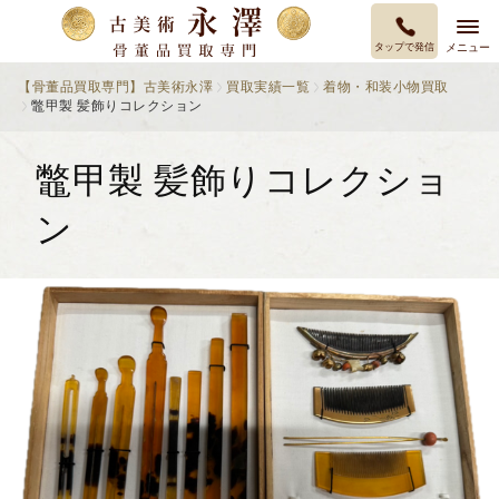
タップで発信
メニュー
【骨董品買取専門】古美術永澤
買取実績一覧
着物・和装小物買取
鼈甲製 髪飾りコレクション
鼈甲製 髪飾りコレクショ
ン