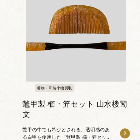
着物・和装小物買取
鼈甲製 櫛・笄セット 山水楼閣
文
鼈甲の中でも希少とされる、透明感のあ
る白甲を使用した「鼈甲製 櫛・笄セット