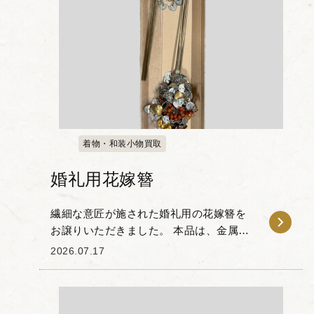
着物・和装小物買取
婚礼用花嫁簪
繊細な意匠が施された婚礼用の花嫁簪を
お譲りいただきました。 本品は、金属製
の細工をベースに、厄除けや子宝の象徴
2026.07.17
とされる赤い珊瑚風の装飾や金色のモチ
ーフがあしらわれた婚礼調度品です。 歩
くたびに細や...