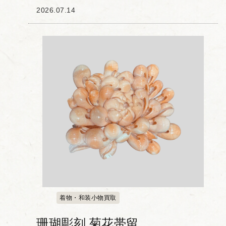
山水楼閣文」です。 本品の櫛と笄には、
2026.07.14
伝統的な「山水楼閣文」が彫り込まれて
おり、細やかな細工によって自然の風景
と楼閣が表現...
着物・和装小物買取
珊瑚彫刻 菊花帯留