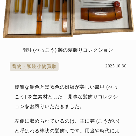
鼈甲(べっこう) 製の髪飾りコレクション
着物・和装小物買取
2025.10.30
優雅な飴色と黒褐色の斑紋が美しい鼈甲 (べっ
こう) を主素材とした、見事な髪飾りコレクシ
ョンをお譲りいただきました。
左側に収められているのは、主に笄 (こうがい)
と呼ばれる棒状の髪飾りです。用途や時代によ