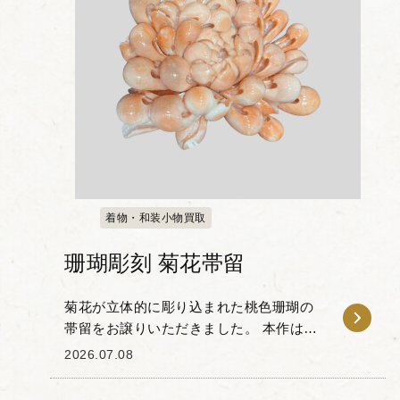
着物・和装小物買取
珊瑚彫刻 菊花帯留
菊花が立体的に彫り込まれた桃色珊瑚の
帯留をお譲りいただきました。 本作は、
珊瑚特有の優美なピンクのグラデーショ
2026.07.08
ンと、特有の艶やかな質感を活かした彫
刻が印象的で、重なり合う花びらの一枚