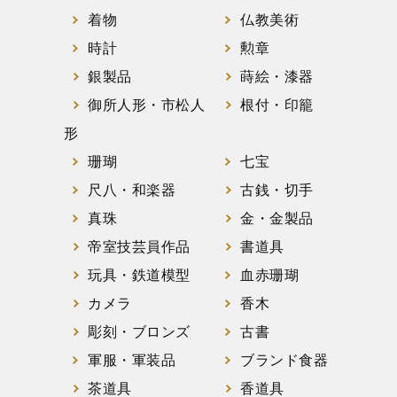
着物
仏教美術
時計
勲章
銀製品
蒔絵・漆器
御所人形・市松人
根付・印籠
形
珊瑚
七宝
尺八・和楽器
古銭・切手
真珠
金・金製品
帝室技芸員作品
書道具
玩具・鉄道模型
血赤珊瑚
カメラ
香木
彫刻・ブロンズ
古書
軍服・軍装品
ブランド食器
茶道具
香道具