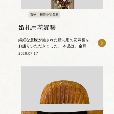
着物・和装小物買取
婚礼用花嫁簪
繊細な意匠が施された婚礼用の花嫁簪を
お譲りいただきました。 本品は、金属製
の細工をベースに、厄除けや子宝の象徴
2026.07.17
とされる赤い珊瑚風の装飾や金色のモチ
ーフがあしらわれた婚礼調度品です。 歩
くたびに細や...