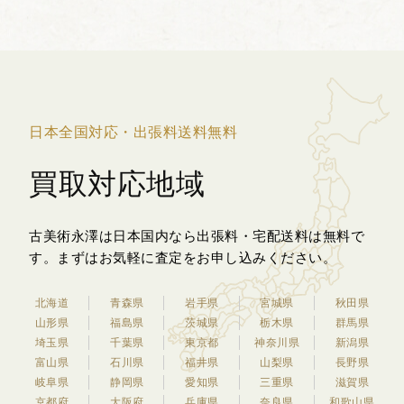
一枚も丁寧に表現...
日本全国対応・出張料送料無料
買取対応地域
古美術永澤は日本国内なら出張料・宅配送料は無料で
す。
まずはお気軽に査定をお申し込みください。
北海道
青森県
岩手県
宮城県
秋田県
山形県
福島県
茨城県
栃木県
群馬県
埼玉県
千葉県
東京都
神奈川県
新潟県
富山県
石川県
福井県
山梨県
長野県
岐阜県
静岡県
愛知県
三重県
滋賀県
京都府
大阪府
兵庫県
奈良県
和歌山県