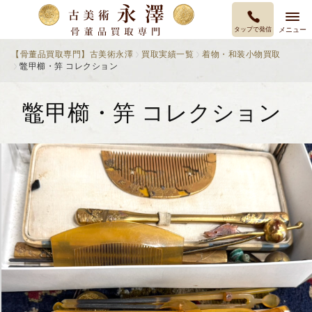
タップで発信
メニュー
【骨董品買取専門】古美術永澤
買取実績一覧
着物・和装小物買取
鼈甲櫛・笄 コレクション
鼈甲櫛・笄 コレクション