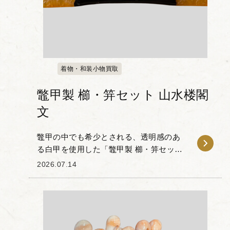
着物・和装小物買取
鼈甲製 櫛・笄セット 山水楼閣
文
鼈甲の中でも希少とされる、透明感のあ
る白甲を使用した「鼈甲製 櫛・笄セット
山水楼閣文」です。 本品の櫛と笄には、
2026.07.14
伝統的な「山水楼閣文」が彫り込まれて
おり、細やかな細工によって自然の風景
と楼閣が表現...