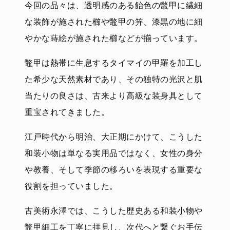
今回の品々は、透明感のある飴色の鼈甲に繊細
な装飾が施された櫛や鼈甲の笄、漆黒の地に細
やかな蒔絵が施された櫛などが揃っています。
鼈甲は熱帯に生息するタイマイの甲羅を加工し
た希少な天然素材であり、その独特の光沢と肌
当たりの良さは、古来より高級な装身具として
重宝されてきました。
江戸時代から明治、大正期にかけて、こうした
和装小物は単なる実用品ではなく、女性の身分
や教養、そして季節の移ろいを表現する重要な
役割を担っていました。
古美術永澤では、こうした歴史ある和装小物や
鼈甲細工を丁寧に拝見し、次代へと繋ぐお手伝