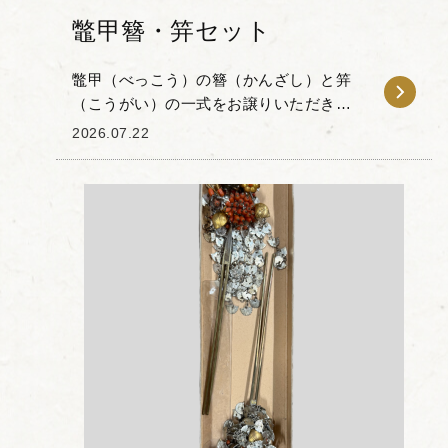
鼈甲簪・笄セット
鼈甲（べっこう）の簪（かんざし）と笄
（こうがい）の一式をお譲りいただきま
した。 今回のお品物は、透き通るような
2026.07.22
飴色が特徴の「白甲」や、黒と琥珀色の
斑模様が目を惹く「茨布甲（ばらふこ
う）」が用いられた...