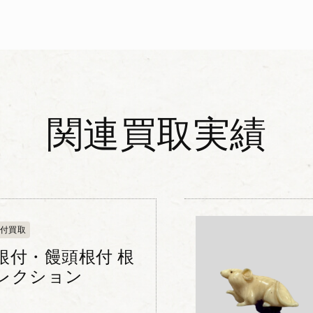
関連買取実績
付買取
根付・饅頭根付 根
レクション