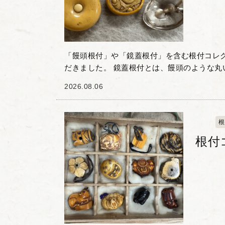
「饅頭根付」や「鏡蓋根付」を含む根付コレ
だきました。 鏡蓋根付とは、饅頭のような丸
みを設け、そこへ金属製の蓋をはめ込んだ根付
2026.08.06
か、饅頭根付...
根
根付