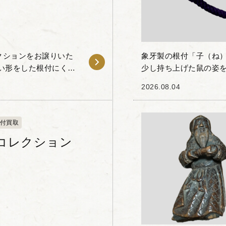
クションをお譲りいた
象牙製の根付「子（ね
い形をした根付にくぼ
少し持ち上げた鼠の姿
のことです。 このほ
す。 象牙特有のなめら
2026.08.04
帯びたフォルム、...
付買取
コレクション