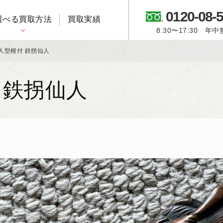
0120-08-
選べる買取方法
買取実績
8:30〜17:30 年
御所人形・市松人形
人型根付 鉄拐仙人
 鉄拐仙人