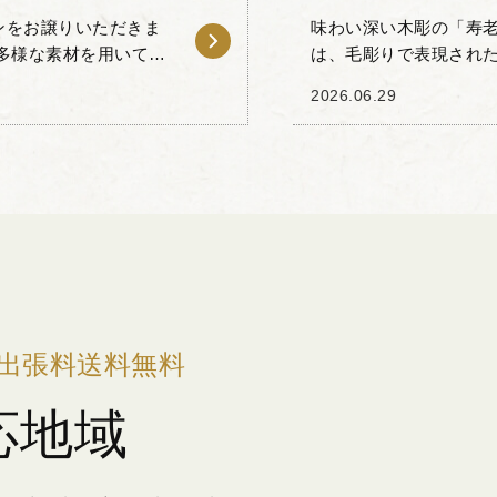
ンをお譲りいただきま
味わい深い木彫の「寿老
多様な素材を用いて仕
は、毛彫りで表現され
が伝わるお品物です。
特徴的な寿老人の姿を象
2026.06.29
人々の寿命が...
出張料送料無料
応地域