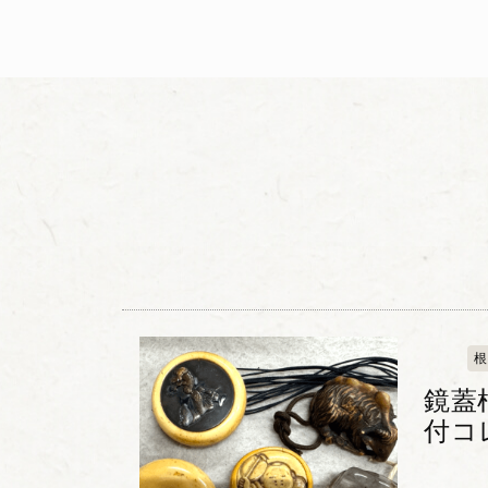
根
鏡蓋
付コ