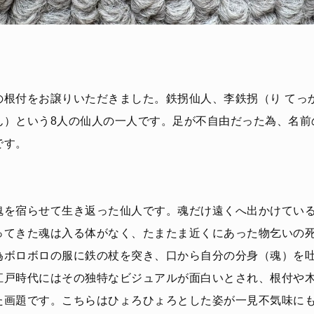
の根付をお譲りいただきました。鉄拐仙人、李鉄拐（り てっ
ん）という8人の仙人の一人です。足が不自由だった為、名前
です。
魂を宿らせて生き返った仙人です。魂だけ遠くへ出かけてい
ってきた魂は入る体がなく、たまたま近くにあった物乞いの
為ボロボロの服に鉄の杖を突き、口から自分の分身（魂）を
江戸時代にはその独特なビジュアルが面白いとされ、根付や
た画題です。こちらはひょろひょろとした姿が一見不気味に