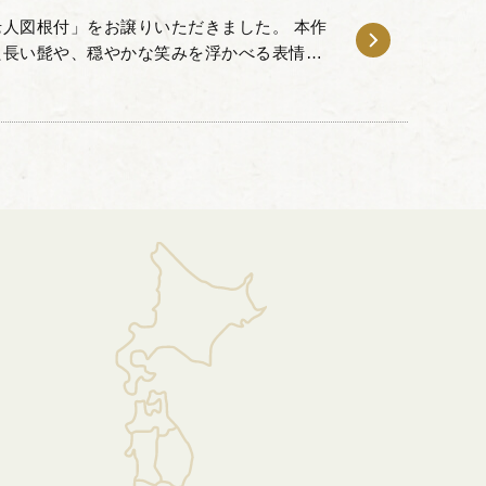
人図根付」をお譲りいただきました。 本作
た長い髭や、穏やかな笑みを浮かべる表情が
った根付です。 寿老人は、手にした巻物に