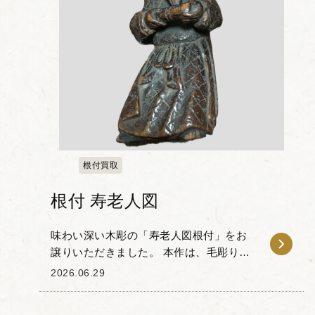
根付買取
根付 寿老人図
味わい深い木彫の「寿老人図根付」をお
譲りいただきました。 本作は、毛彫りで
表現された長い髭や、穏やかな笑みを浮
2026.06.29
かべる表情が特徴的な寿老人の姿を象っ
た根付です。 寿老人は、手にした巻物に