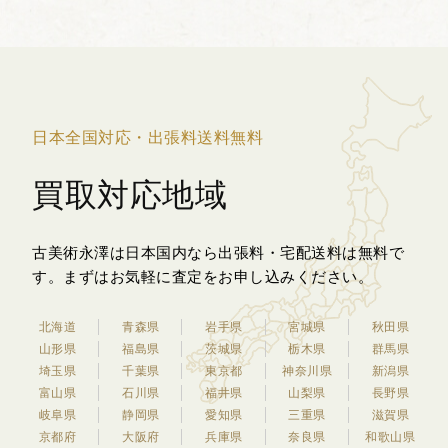
人々の寿命が...
日本全国対応・出張料送料無料
買取対応地域
古美術永澤は日本国内なら出張料・宅配送料は無料で
す。
まずはお気軽に査定をお申し込みください。
北海道
青森県
岩手県
宮城県
秋田県
山形県
福島県
茨城県
栃木県
群馬県
埼玉県
千葉県
東京都
神奈川県
新潟県
富山県
石川県
福井県
山梨県
長野県
岐阜県
静岡県
愛知県
三重県
滋賀県
京都府
大阪府
兵庫県
奈良県
和歌山県