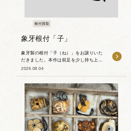
根付買取
象牙根付「子」
象牙製の根付「子（ね）」をお譲りいた
だきました。本作は前足を少し持ち上げ
た鼠の姿を捉えた、手のひらサイズの愛
2026.08.04
らしい作品です。 象牙特有のなめらかな
質感を活かし、形の制限の中から丸みを
帯びたフォルム、...