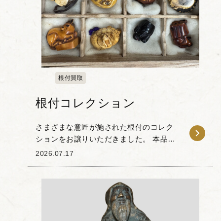
根付買取
根付コレクション
さまざまな意匠が施された根付のコレク
ションをお譲りいただきました。 本品
は、黄楊や象牙、鹿角、漆など、多様な
2026.07.17
素材を用いて仕立てられた、職人の丁寧
な手仕事や創意工夫が伝わるお品物で
す。 モチーフも非...