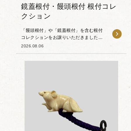
鏡蓋根付・饅頭根付 根付コレ
クション
「饅頭根付」や「鏡蓋根付」を含む根付
コレクションをお譲りいただきました。
鏡蓋根付とは、饅頭のような丸い形をし
2026.08.06
た根付にくぼみを設け、そこへ金属製の
蓋をはめ込んだ根付のことです。 このほ
か、饅頭根付...