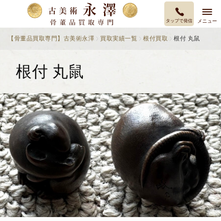
タップで発信
メニュー
【骨董品買取専門】古美術永澤
買取実績一覧
根付買取
根付 丸鼠
根付 丸鼠