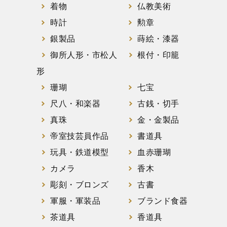
着物
仏教美術
時計
勲章
銀製品
蒔絵・漆器
御所人形・市松人
根付・印籠
形
珊瑚
七宝
尺八・和楽器
古銭・切手
真珠
金・金製品
帝室技芸員作品
書道具
玩具・鉄道模型
血赤珊瑚
カメラ
香木
彫刻・ブロンズ
古書
軍服・軍装品
ブランド食器
茶道具
香道具