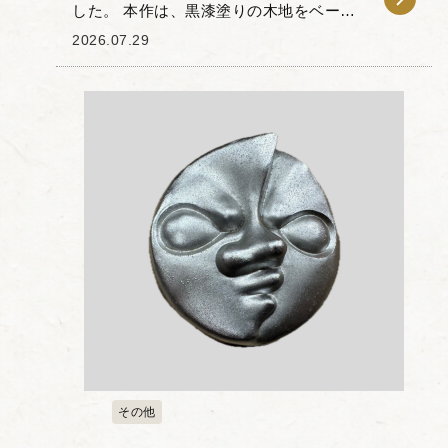
した。 本作は、黒漆塗りの木地をベース
に、細部に施された真鍮製の金具が目を
2026.07.29
引く一品です。天面には花の意匠を模し
た飾り金具や丁番、持ち手が配されてお
り、実用性と装飾...
その他