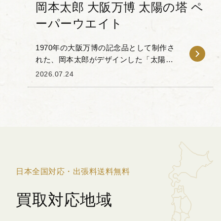
岡本太郎 大阪万博 太陽の塔 ペ
ーパーウエイト
1970年の大阪万博の記念品として制作さ
れた、岡本太郎がデザインした「太陽の
塔」のペーパーウェイトをお譲りいただ
2026.07.24
きました。 本品は、太陽の塔の正面に掲
げられている「太陽の顔」を模した金属
製のペーパー...
日本全国対応・出張料送料無料
買取対応地域