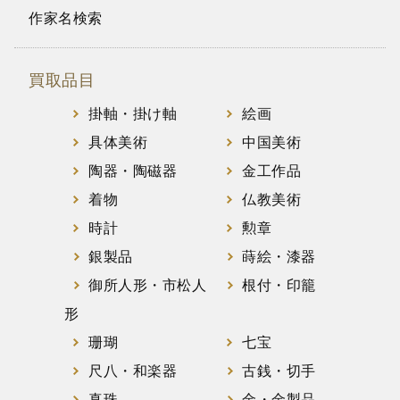
作家名検索
買取品目
掛軸・掛け軸
絵画
具体美術
中国美術
陶器・陶磁器
金工作品
着物
仏教美術
時計
勲章
銀製品
蒔絵・漆器
御所人形・市松人
根付・印籠
形
珊瑚
七宝
尺八・和楽器
古銭・切手
真珠
金・金製品