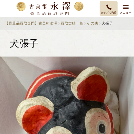
タップで発信
メニュー
【骨董品買取専門】古美術永澤
買取実績一覧
その他
犬張子
犬張子