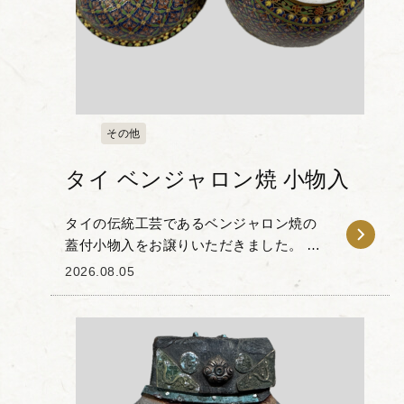
その他
タイ ベンジャロン焼 小物入
タイの伝統工芸であるベンジャロン焼の
蓋付小物入をお譲りいただきました。 ベ
ンジャロンとは古代サンスクリット語で
2026.08.05
「５色」を意味し、その名の通り多色使
いの鮮やかな色彩と金彩が特徴の高級磁
器です。 本作...